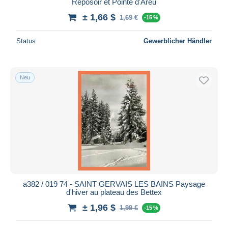
Reposoir et Pointe d'Areu
± 1,66 $
1,69 €
-15 %
Status
Gewerblicher Händler
Neu
a382 / 019 74 - SAINT GERVAIS LES BAINS Paysage
d'hiver au plateau des Bettex
± 1,96 $
1,99 €
-15 %