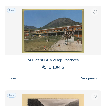
Nur ermäßigt
Kostenloser Versand
Neu
Zahlungsmethoden
PayPal
Banküberweisung
Visa
Mastercard
Bancontact
iDeal
74 Praz sur Arly village vacances
Maestro
± 1,04 $
Gesamte Auswahl aufheben
Status
Privatperson
Wohnsitz des Verkäufers
Weltweit
Neu