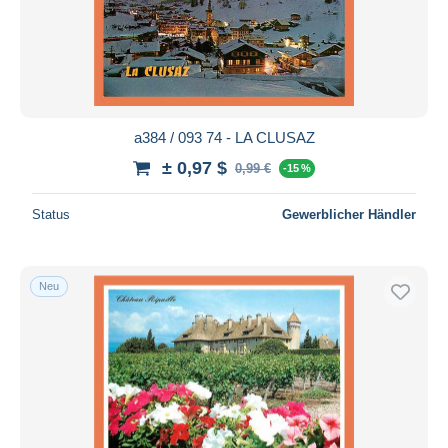
a384 / 093 74 - LA CLUSAZ
± 0,97 $
0,99 €
-15 %
Status
Gewerblicher Händler
Neu