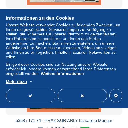
a368 / 133 74 - LA CHAPELLE D'ABONDANCE Arrivée au
Informationen zu den Cookies
Village
Unsere Website verwendet Cookies zu folgenden Zwecken: um
± 1,96 $
1,99 €
-15 %
Ihnen die gewünschten Serviceleitungen zur Verfügung zu
stellen, die Sicherheit auf unserer Plattform zu gewährleisten,
Ihre Präferenzen zu speichern, um Ihnen das Surfen
Status
Gewerblicher Händler
angenehmer zu machen, Statistiken zu erstellen, um unsere
Website an Ihre Bedürfnisse anzupassen, Videos anzuzeigen
und Ihnen zu ermöglichen, Inhalte in sozialen Netzwerken zu
teilen.
Neu
Einige dieser Cookies sind zur Nutzung unserer Website
erforderlich, andere können entsprechend Ihren Präferenzen
eingestellt werden.
Weitere Informationen
Mehr dazu
a358 / 171 74 - PRAZ SUR ARLY La salle à Manger