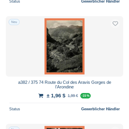
Status
Gewerblicher Händler
Neu
a382 / 375 74 Route du Col des Aravis Gorges de
l'Arondine
± 1,96 $
1,99 €
-15 %
Status
Gewerblicher Händler