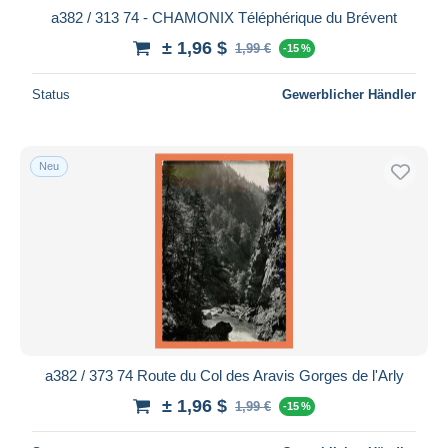
a382 / 313 74 - CHAMONIX Téléphérique du Brévent
± 1,96 $
1,99 €
-15 %
Status
Gewerblicher Händler
Neu
a382 / 373 74 Route du Col des Aravis Gorges de l'Arly
± 1,96 $
1,99 €
-15 %