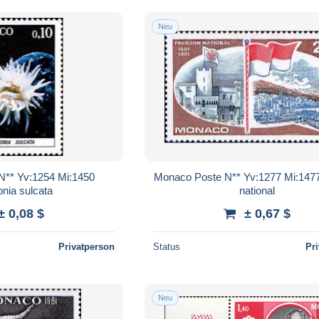
Neu
N** Yv:1254 Mi:1450
Monaco Poste N** Yv:1277 Mi:1477
nia sulcata
national
± 0,08 $
± 0,67 $
Privatperson
Status
Pr
Neu