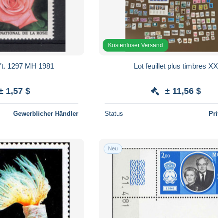
Kostenloser Versand
. 1297 MH 1981
Lot feuillet plus timbres XX
± 1,57 $
± 11,56 $
Gewerblicher Händler
Status
Pr
Neu