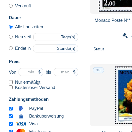
Verkauft
Dauer
Monaco Poste N** 
Alle Laufzeiten
Neu seit
Tage(n)
Endet in
Stunde(n)
Status
Preis
Neu
Von
bis
$
$
Nur ermäßigt
Kostenloser Versand
Zahlungsmethoden
PayPal
Banküberweisung
Visa
Mastercard