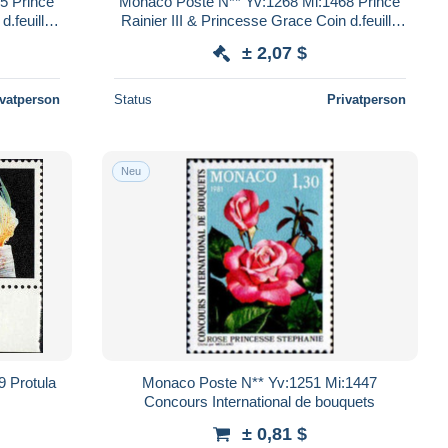
5 Prince
Monaco Poste N** Yv:1268 Mi:1468 Prince
d.feuille
Rainier III & Princesse Grace Coin d.feuille
daté 16-4-81
± 2,07 $
ivatperson
Status
Privatperson
Neu
 Protula
Monaco Poste N** Yv:1251 Mi:1447
Concours International de bouquets
± 0,81 $