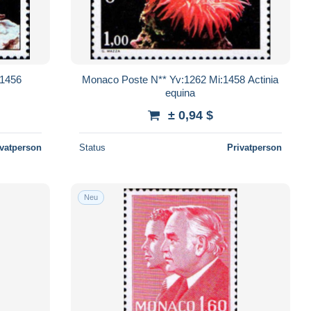
:1456
Monaco Poste N** Yv:1262 Mi:1458 Actinia
equina
± 0,94 $
ivatperson
Status
Privatperson
Neu