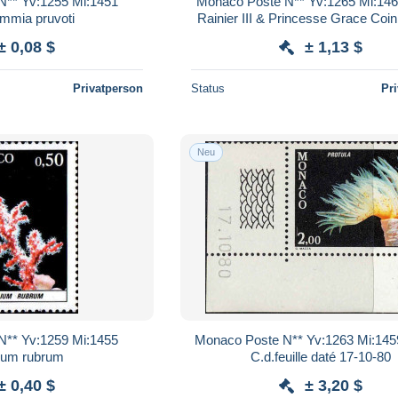
N** Yv:1255 Mi:1451
Monaco Poste N** Yv:1265 Mi:146
mmia pruvoti
Rainier III & Princesse Grace Coin 
daté 14-4-81
± 0,08 $
± 1,13 $
Privatperson
Status
Pr
Neu
N** Yv:1259 Mi:1455
Monaco Poste N** Yv:1263 Mi:1459
lium rubrum
C.d.feuille daté 17-10-80
± 0,40 $
± 3,20 $