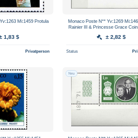
Yv:1263 Mi:1459 Protula
Monaco Poste N** Yv:1269 Mi:146
Rainier III & Princesse Grace Coin 
daté 21-4-81
± 1,83 $
± 2,82 $
Privatperson
Status
Pr
Neu