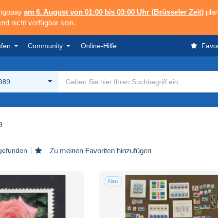
angopay
am 6. August von 01:00 bis 03:00 Uhr (Brüsseler Zeit)
plan
nd nicht verfügbar sein.
ufen
Community
Online-Hilfe
Favor
989
9
 gefunden
Zu meinen Favoriten hinzufügen
Neu