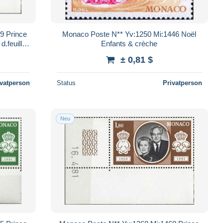
9 Prince
Monaco Poste N** Yv:1250 Mi:1446 Noël
d.feuille
Enfants & crèche
± 0,81 $
ivatperson
Status
Privatperson
Neu