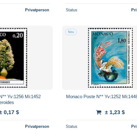
Privatperson
Status
Pr
Neu
N** Yv:1256 Mi:1452
Monaco Poste N** Yv:1252 Mi:144
eroides
± 0,17 $
± 1,23 $
Privatperson
Status
Pr