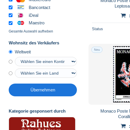
Monaco Poste 
Leptosa
Bancontact
iDeal
Maestro
Status
Gesamte Auswahl aufheben
Wohnsitz des Verkäufers
Neu
Weltweit
Übernehmen
Monaco Poste 
Kategorie gesponsert durch
Coral