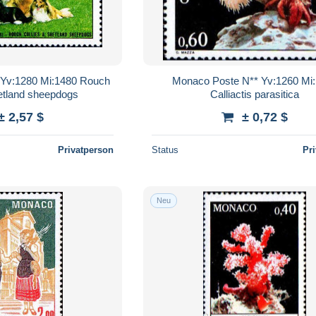
 Yv:1280 Mi:1480 Rouch
Monaco Poste N** Yv:1260 Mi
etland sheepdogs
Calliactis parasitica
± 2,57 $
± 0,72 $
Privatperson
Status
Pr
Neu