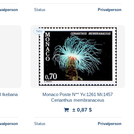
ivatperson
Status
Privatperson
Neu
8 Ikebana
Monaco Poste N** Yv:1261 Mi:1457
Cerianthus membranaceus
± 0,87 $
ivatperson
Status
Privatperson