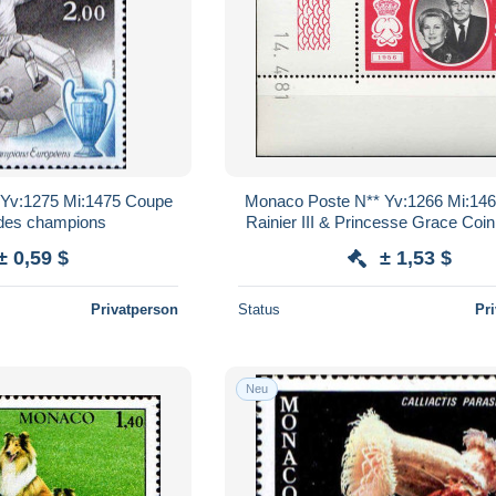
 Yv:1275 Mi:1475 Coupe
Monaco Poste N** Yv:1266 Mi:146
 des champions
Rainier III & Princesse Grace Coin 
daté 14-4-81
± 0,59 $
± 1,53 $
Privatperson
Status
Pr
Neu