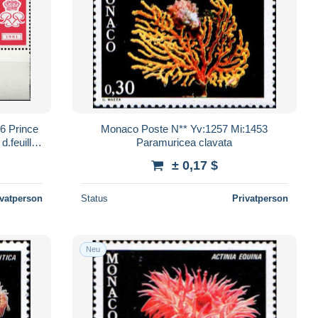
6 Prince
Monaco Poste N** Yv:1257 Mi:1453
d.feuille
Paramuricea clavata
± 0,17 $
ivatperson
Status
Privatperson
Neu