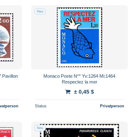
Neu
 Pavillon
Monaco Poste N** Yv:1264 Mi:1464
Respectez la mer
± 0,45 $
ivatperson
Status
Privatperson
Neu