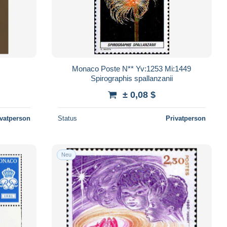
Monaco Poste N** Yv:1253 Mi:1449
Spirographis spallanzanii
± 0,08 $
ivatperson
Status
Privatperson
Neu