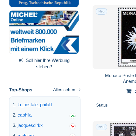
Neu
Soll hier Ihre Werbung
stehen?
Monaco Poste 
Anemo
Top-Shops
Alles sehen
la_postale_phila
Status
caphila
jacquesdirkx
Neu
myleme