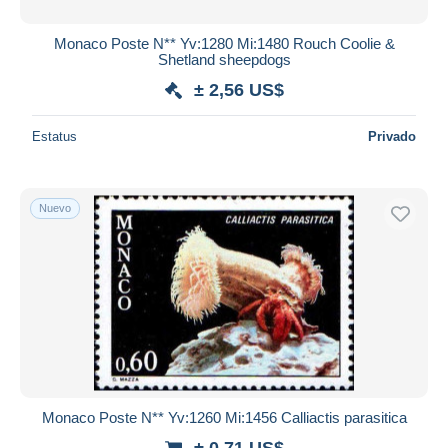
Monaco Poste N** Yv:1280 Mi:1480 Rouch Coolie &
Shetland sheepdogs
± 2,56 US$
Estatus
Privado
Nuevo
Monaco Poste N** Yv:1260 Mi:1456 Calliactis parasitica
± 0,71 US$