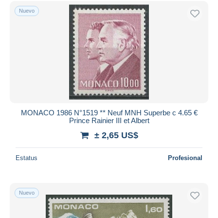
Sólo con descuento
Nuevo
Envío gratis
Métodos de pago
PayPal
Transferencia bancaria
Visa
Mastercard
Bancontact
iDeal
MONACO 1986 N°1519 ** Neuf MNH Superbe c 4.65 €
Prince Rainier III et Albert
Maestro
± 2,65 US$
Deseleccionar todo
Estatus
Profesional
Residencia del vendedor
Mundo entero
Nuevo