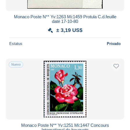
Monaco Poste N** Yv:1263 Mi:1459 Protula C.d.feuille
daté 17-10-80
± 3,19 US$
Estatus
Privado
Nuevo
Monaco Poste N** Yv:1251 Mi:1447 Concours
International de bouquets