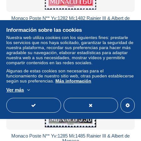
Monaco Poste N** Yv:1282 Mi:1482 Rainier III & Albert de
Monaco
Información sobre las cookies
± 1,11 US$
Nuestra web utiliza cookies con los siguientes fines: prestarle
los servicios que nos haya solicitado, garantizar la seguridad de
Estatus
Privado
nuestra plataforma, recordar sus preferencias para hacer más
agradable su navegación, elaborar estadísticas para adaptar
nuestra web a sus necesidades, mostrar vídeos y permitirle
compartir contenidos en las redes sociales.
Nuevo
Algunas de estas cookies son necesarias para el
funcionamiento de nuestro sitio web, otras pueden establecerse
según sus preferencias.
Más información
Ver más
Monaco Poste N** Yv:1285 Mi:1485 Rainier III & Albert de
Monaco