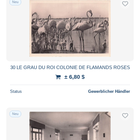
Neu
Kostenloser Versand
Zahlungsmethoden
PayPal
Banküberweisung
Visa
Mastercard
Bancontact
30 LE GRAU DU ROI COLONIE DE FLAMANDS ROSES
iDeal
± 6,80 $
Maestro
Gesamte Auswahl aufheben
Status
Gewerblicher Händler
Wohnsitz des Verkäufers
Weltweit
Neu