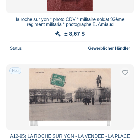
la roche sur yon * photo CDV * militaire soldat 93ème
régiment militaria * photographe E. Amiaud
± 8,67 $
Status
Gewerblicher Händler
Neu
A12-85) LA ROCHE SUR YON - LA VENDEE - LA PLACE