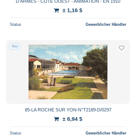
D'ARMES - COTE OUEST - ANIMATION - EN 1910
± 1,16 $
Status
Gewerblicher Händler
Neu
85-LA ROCHE SUR YON-N°T2189-D/0297
± 6,94 $
Status
Gewerblicher Händler