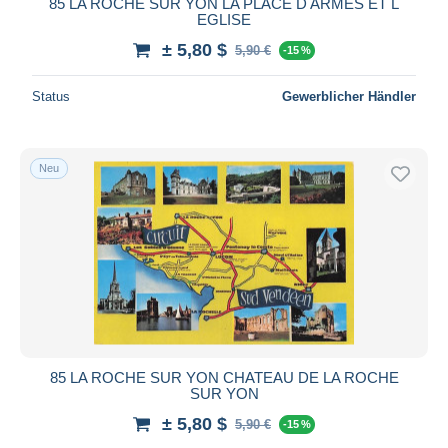
85 LA ROCHE SUR YON LA PLACE D ARMES ET L
EGLISE
± 5,80 $
5,90 €
-15 %
Status
Gewerblicher Händler
Neu
85 LA ROCHE SUR YON CHATEAU DE LA ROCHE
SUR YON
± 5,80 $
5,90 €
-15 %