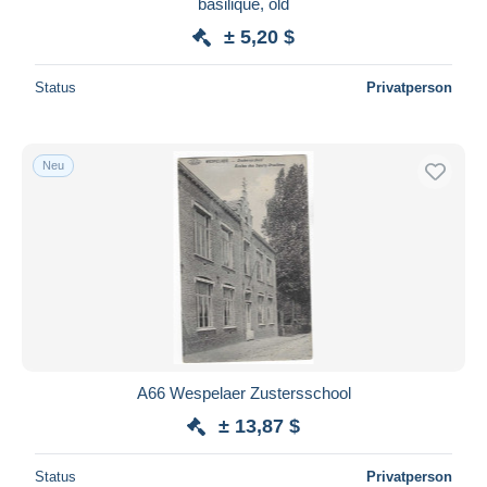
basilique, old
± 5,20 $
Status
Privatperson
Neu
A66 Wespelaer Zustersschool
± 13,87 $
Status
Privatperson