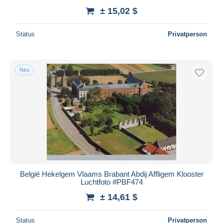
± 15,02 $
Status
Privatperson
Neu
België Hekelgem Vlaams Brabant Abdij Affligem Klooster
Luchtfoto #PBF474
± 14,61 $
Status
Privatperson