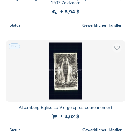
256
1907 Zeldzaam
Tervuren
6.399
± 6,94 $
Tielt-Winge
75
Tienen
Status
Gewerblicher Händler
2.934
Tremelo
363
Vilvoorde
1.842
Neu
Wemmel
150
Wezembeek-Oppem
292
Zaventem
1.044
Zemst
775
Zoutleeuw
1.115
Sonstige & Ohne Zuordnung
3.913
Alsemberg Eglise La Vierge opres couronnement
± 4,62 $
Status
Gewerblicher Händler