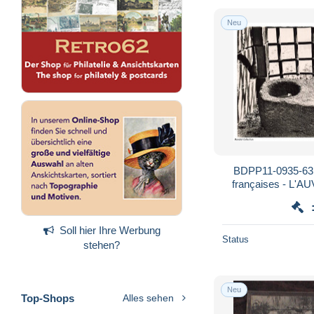
Neu
BDPP11-0935-63 -
françaises - L'
tournoel - M
Soll hier Ihre Werbung
Status
stehen?
Neu
Top-Shops
Alles sehen