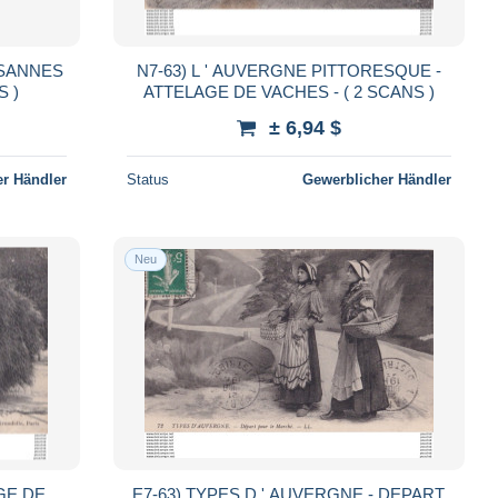
YSANNES
N7-63) L ' AUVERGNE PITTORESQUE -
ANS )
ATTELAGE DE VACHES - ( 2 SCANS )
± 6,94 $
r Händler
Status
Gewerblicher Händler
Neu
GE DE
E7-63) TYPES D ' AUVERGNE - DEPART