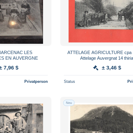
ATTELAGE AGRICULTURE cpa 
ES EN AUVERGNE
Attelage Auvergnat 14 thir
± 7,96 $
± 3,46 $
Privatperson
Status
Pr
Neu