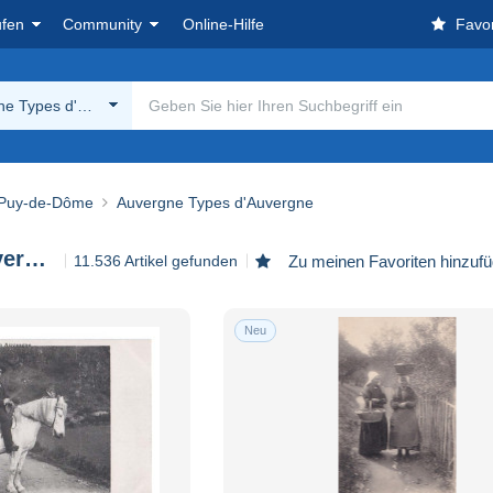
ufen
Community
Online-Hilfe
Favor
ne Types d'Auvergne
 Puy-de-Dôme
Auvergne Types d'Auvergne
Auvergne Types d'Auvergne
11.536 Artikel gefunden
Zu meinen Favoriten hinzuf
Neu