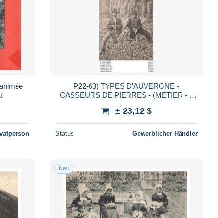
animée
P22-63) TYPES D'AUVERGNE -
iat
CASSEURS DE PIERRES - (METIER - 2
SCANS)
± 23,12 $
ivatperson
Status
Gewerblicher Händler
Neu