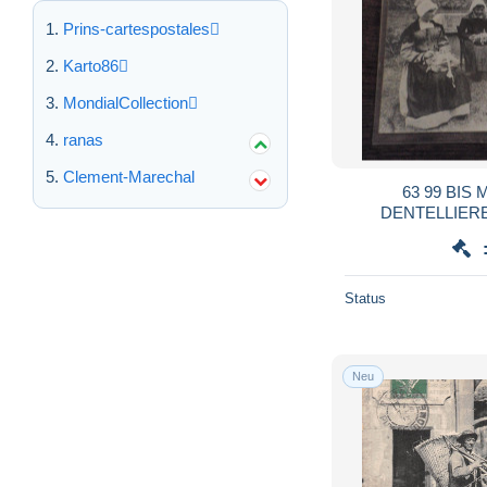
Prins-cartespostales
Karto86
MondialCollection
ranas
Clement-Marechal
63 99 BIS MARCENAC LES
DENTELLIER
Status
Neu