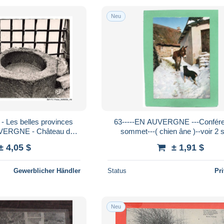
Neu
 Les belles provinces
63-----EN AUVERGNE ---Confér
AUVERGNE - Château de
sommet---( chien âne )--voir 2
esures de la dîme
± 4,05 $
± 1,91 $
Gewerblicher Händler
Status
Pr
Neu