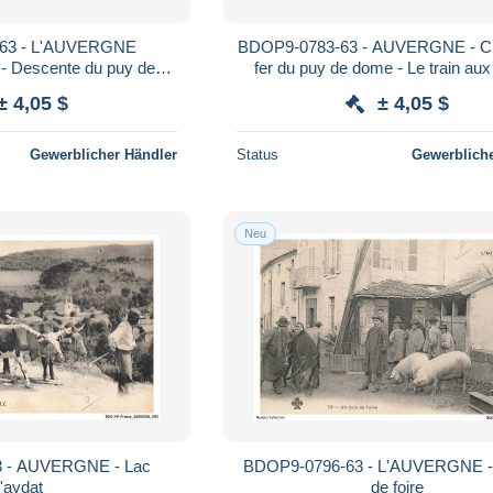
63 - L'AUVERGNE
BDOP9-0783-63 - AUVERGNE - C
Descente du puy de
fer du puy de dome - Le train aux
en tramway
routes
± 4,05 $
± 4,05 $
Gewerblicher Händler
Status
Gewerbliche
Neu
 - AUVERGNE - Lac
BDOP9-0796-63 - L'AUVERGNE - 
'aydat
de foire