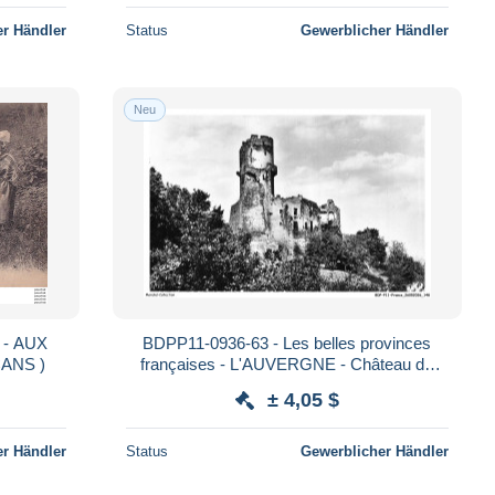
r Händler
Status
Gewerblicher Händler
Neu
BDPP11-0936-63 - Les belles provinces
 SCANS )
françaises - L'AUVERGNE - Château de
tournoel - Vu au sud
± 4,05 $
r Händler
Status
Gewerblicher Händler