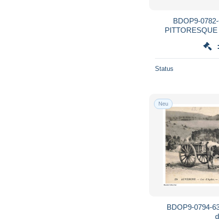
BDOP9-0782-
PITTORESQUE - 
dome 
Status
Neu
BDOP9-0794-63
d