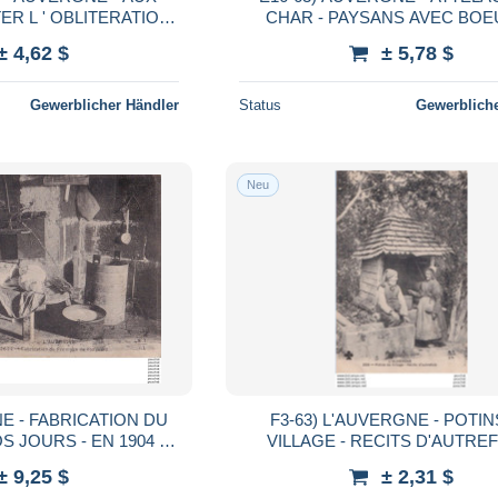
ER L ' OBLITERATION
CHAR - PAYSANS AVEC BOEUFS -
TRANSPORT DE FOIN - EN 1906 - ( 2
± 4,62 $
± 5,78 $
)
SCANS )
Gewerblicher Händler
Status
Gewerbliche
Neu
E - FABRICATION DU
F3-63) L'AUVERGNE - POTIN
- EN 1904 - (
VILLAGE - RECITS D'AUTREF
SCANS )
FOLKLORE - EN 190
± 9,25 $
± 2,31 $