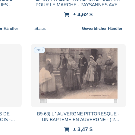
POUR LE MARCHE - PAYSANNES AVEC
PANIERS
± 4,62 $
r Händler
Status
Gewerblicher Händler
Neu
S DE
B9-63) L ' AUVERGNE PITTORESQUE -
OIS -
UN BAPTEME EN AUVERGNE - ( 2
5 - ( 2 SCANS )
SCANS )
± 3,47 $