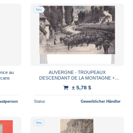
Neu
ence au
AUVERGNE - TROUPEAUX
 scans
DESCENDANT DE LA MONTAGNE +
TAMPON MILITAIRE HOPITAL
± 5,78 $
TEMPORAIRE N°10 CLERMONT
FERRAND ( 2 SCANS )
ivatperson
Status
Gewerblicher Händler
Neu