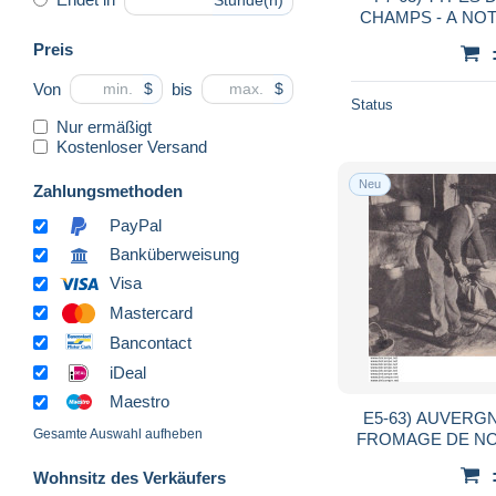
Stunde(n)
CHAMPS - A NOT
DE LA BOURBOULE EN 1909 -( 2 SCANS
Preis
Von
bis
$
$
Status
Nur ermäßigt
Kostenloser Versand
Neu
Zahlungsmethoden
PayPal
Banküberweisung
Visa
Mastercard
Bancontact
iDeal
Maestro
E5-63) AUVERGN
Gesamte Auswahl aufheben
FROMAGE DE NOS JOURS 
2 
Wohnsitz des Verkäufers