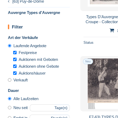
[63] Puy-de-Dôme
Auvergne Types d'Auvergne
Types D'Auvergne 
Croupe - Collecti
Filter
PLAN
Art der Verkäufe
Status
Laufende Angebote
Festpreise
Auktionen mit Geboten
Neu
Auktionen ohne Gebote
Auktionshäuser
Verkauft
Dauer
Alle Laufzeiten
Neu seit
Tage(n)
F7-63) TYPES 
Endet in