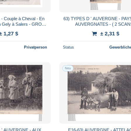
- Couple à Cheval - En
63) TYPES D ' AUVERGNE - PA
on Gely à Salers - GROS
AUVERGNATES - ( 2 SC
 - Animée
± 1,27 $
± 2,31 $
Privatperson
Status
Gewerbliche
Neu
D ' AUVERGNE - AUX
E16-63) AUVERGNE - ATTELA