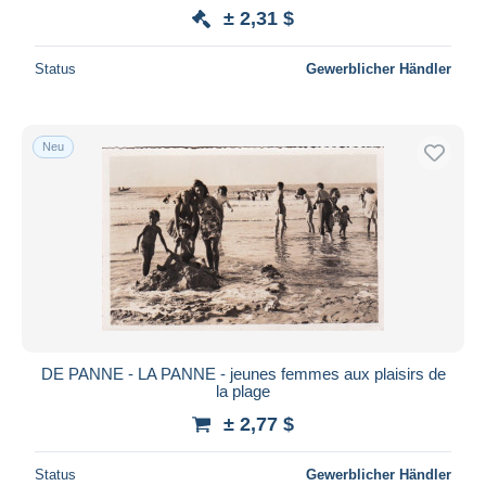
± 2,31 $
Maestro
Gesamte Auswahl aufheben
Status
Gewerblicher Händler
Wohnsitz des Verkäufers
Weltweit
Neu
Übernehmen
DE PANNE - LA PANNE - jeunes femmes aux plaisirs de
la plage
± 2,77 $
Status
Gewerblicher Händler