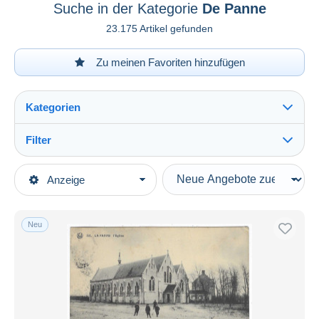
Suche in der Kategorie
De Panne
23.175 Artikel gefunden
Zu meinen Favoriten hinzufügen
Kategorien
Filter
Alles sehen
Art der Verkäufe
Anzeige
Hauptkategorien
Laufende Angebote
Ansichtskarten
Festpreise
Europa
Neu
Auktionen mit Geboten
Belgien
Auktionen ohne Gebote
Westflandern
Auktionshäuser
Verkauft
De Panne
Dauer