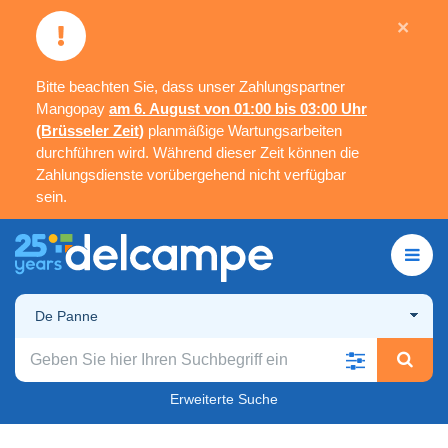
×
Bitte beachten Sie, dass unser Zahlungspartner
Mangopay
am 6. August von 01:00 bis 03:00 Uhr
(Brüsseler Zeit)
planmäßige Wartungsarbeiten
durchführen wird. Während dieser Zeit können die
Zahlungsdienste vorübergehend nicht verfügbar
sein.
De Panne
Erweiterte Suche