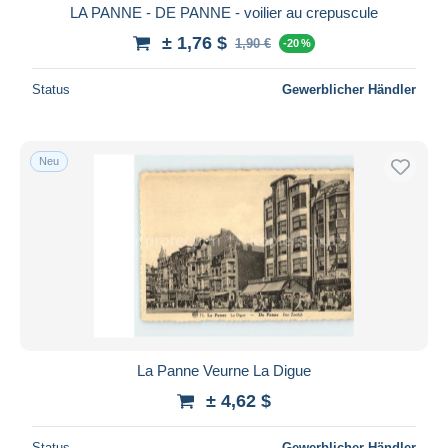
LA PANNE - DE PANNE - voilier au crepuscule
± 1,76 $
1,90 €
-20 %
Status
Gewerblicher Händler
Neu
La Panne Veurne La Digue
± 4,62 $
Status
Gewerblicher Händler