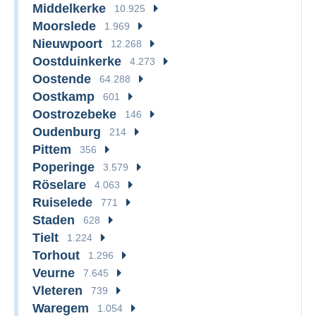
Middelkerke
10.925
Moorslede
1.969
Nieuwpoort
12.268
Oostduinkerke
4.273
Oostende
64.288
Oostkamp
601
Oostrozebeke
146
Oudenburg
214
Pittem
356
Poperinge
3.579
Röselare
4.063
Ruiselede
771
Staden
628
Tielt
1.224
Torhout
1.296
Veurne
7.645
Vleteren
739
Waregem
1.054