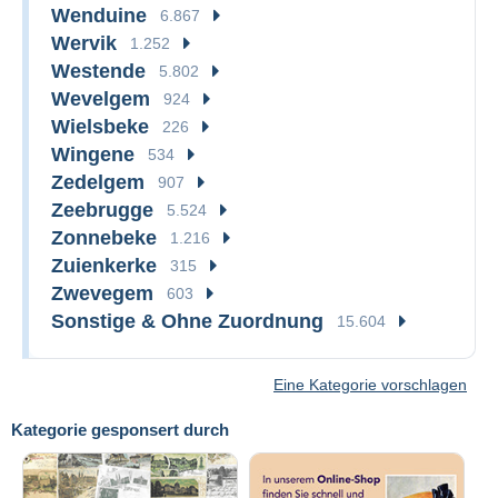
Wenduine
6.867
Wervik
1.252
Westende
5.802
Wevelgem
924
Wielsbeke
226
Wingene
534
Zedelgem
907
Zeebrugge
5.524
Zonnebeke
1.216
Zuienkerke
315
Zwevegem
603
Sonstige & Ohne Zuordnung
15.604
Eine Kategorie vorschlagen
Kategorie gesponsert durch