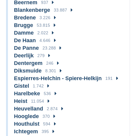
Beernem
937
Blankenberge
33.887
Bredene
3.226
Brugge
53.815
Damme
2.022
De Haan
4.646
De Panne
23.288
Deerlijk
279
Dentergem
246
Diksmuide
8.301
Espierres-Helchin - Spiere-Helkijn
191
Gistel
1.742
Harelbeke
536
Heist
11.054
Heuvelland
2.874
Hooglede
370
Houthulst
594
Ichtegem
395