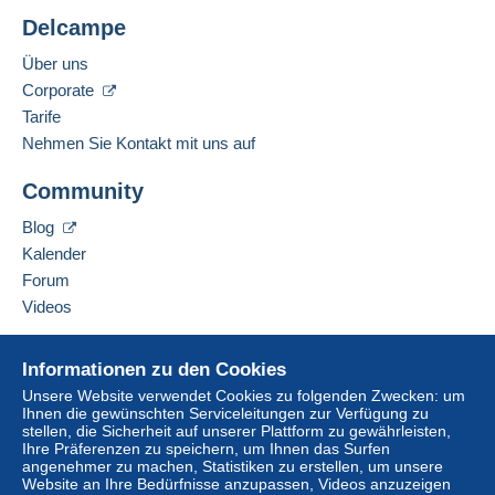
Delcampe
Über uns
Corporate
Tarife
Nehmen Sie Kontakt mit uns auf
Community
Blog
Kalender
Forum
Videos
Hilfe
Informationen zu den Cookies
Online-Hilfe
Unsere Website verwendet Cookies zu folgenden Zwecken: um
Ihnen die gewünschten Serviceleitungen zur Verfügung zu
Auf Delcampe kaufen
stellen, die Sicherheit auf unserer Plattform zu gewährleisten,
Auf Delcampe verkaufen
Ihre Präferenzen zu speichern, um Ihnen das Surfen
angenehmer zu machen, Statistiken zu erstellen, um unsere
Eine sichere Website
Website an Ihre Bedürfnisse anzupassen, Videos anzuzeigen