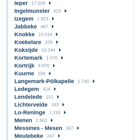
Ieper
17.028
Ingelmunster
423
Izegem
1.823
Jabbeke
467
Knokke
23.514
Koekelare
329
Koksijde
10.244
Kortemark
1.076
Kortrijk
9.970
Kuurne
156
Langemark-Pölkapelle
1.740
Ledegem
424
Lendelede
151
Lichtervelde
183
Lo-Reninge
1.218
Menen
2.862
Messines - Mesen
347
Meulebeke
247