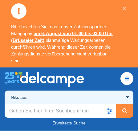
×
Bitte beachten Sie, dass unser Zahlungspartner
Mangopay
am 6. August von 01:00 bis 03:00 Uhr
(Brüsseler Zeit)
planmäßige Wartungsarbeiten
durchführen wird. Während dieser Zeit können die
Zahlungsdienste vorübergehend nicht verfügbar
sein.
Nikolaus
Erweiterte Suche