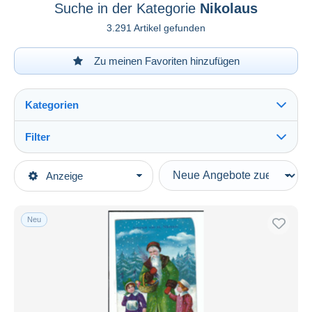
Suche in der Kategorie
Nikolaus
3.291 Artikel gefunden
Zu meinen Favoriten hinzufügen
Kategorien
Filter
Alles sehen
Art der Verkäufe
Anzeige
Hauptkategorien
Laufende Angebote
Ansichtskarten
Festpreise
Motive
Neu
Auktionen mit Geboten
Feiern & Feste
Auktionen ohne Gebote
Auktionshäuser
Nikolaus
Verkauft
Dauer