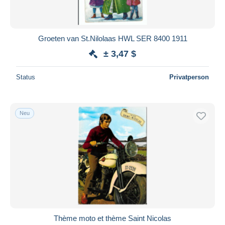
Alle Laufzeiten
Neu seit
Tage(n)
Groeten van St.Nilolaas HWL SER 8400 1911
Endet in
Stunde(n)
± 3,47 $
Preis
Status
Privatperson
Von
bis
$
$
Nur ermäßigt
Neu
Kostenloser Versand
Zahlungsmethoden
PayPal
Banküberweisung
Visa
Mastercard
Bancontact
Thème moto et thème Saint Nicolas
iDeal