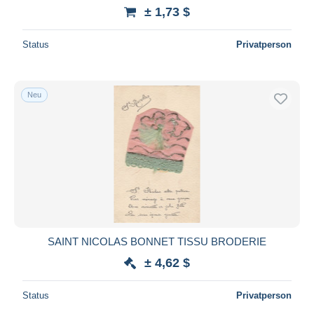
± 1,73 $
Maestro
Gesamte Auswahl aufheben
Status
Privatperson
Wohnsitz des Verkäufers
Weltweit
Neu
Übernehmen
SAINT NICOLAS BONNET TISSU BRODERIE
± 4,62 $
Status
Privatperson