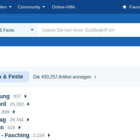
ufen
Community
Online-Hilfe
Favor
& Feste
n & Feste
Die 493.257 Artikel anzeigen
lung
937
ril
25.202
1.899
ag
29.744
en
419
 - Fasching
3.234