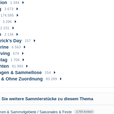
ion
1.344
g
3.673
174.585
3.296
72.231
n
2.134
rick's Day
157
rine
6.563
iving
674
stag
1.706
hten
81.993
gen & Sammellose
154
e & Ohne Zuordnung
83.289
 Sie weitere Sammlerstücke zu diesem Thema
en & Sammelgebiete / Saisonales & Feste
2.703 Artikel