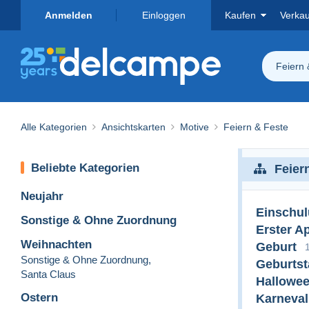
Anmelden
Einloggen
Kaufen
Verka
Feiern 
Alle Kategorien
Ansichtskarten
Motive
Feiern & Feste
Beliebte Kategorien
Feier
Neujahr
Einschu
Sonstige & Ohne Zuordnung
Erster Ap
Weihnachten
Geburt
Sonstige & Ohne Zuordnung
,
Geburtst
Santa Claus
Hallowe
Ostern
Karneval