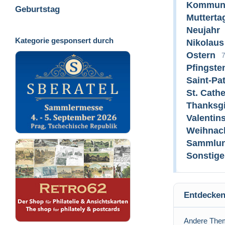
Kommun
Geburtstag
Mutterta
Neujahr
Kategorie gesponsert durch
Nikolaus
Ostern
Pfingste
Saint-Pat
St. Cathe
Thanksg
Valentin
Weihnac
Sammlun
Sonstig
Entdecken
Andere Them