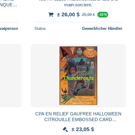
main.sorciere.
± 26,00 $
25,00 €
-10 %
ivatperson
Status
Gewerblicher Händler
CPA EN RELIEF GAUFREE HALLOWEEN
CITROUILLE EMBOSSED CARD
PUMPKIN JACK O LANTERN
± 23,05 $