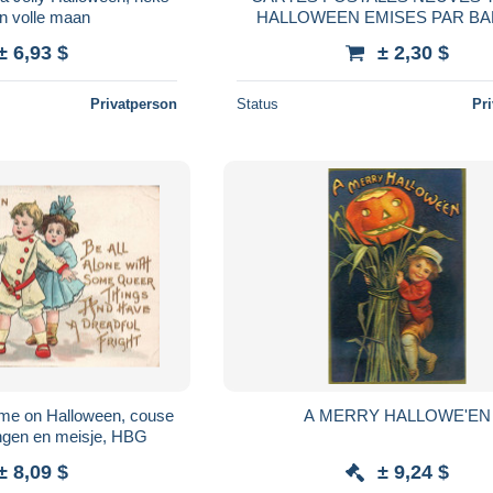
in volle maan
HALLOWEEN EMISES PAR BANQUE
COVEFI. LE LOT DE 3.
± 6,93 $
± 2,30 $
Privatperson
Status
Pr
 me on Halloween, couse
A MERRY HALLOWE'EN
jongen en meisje, HBG
± 8,09 $
± 9,24 $