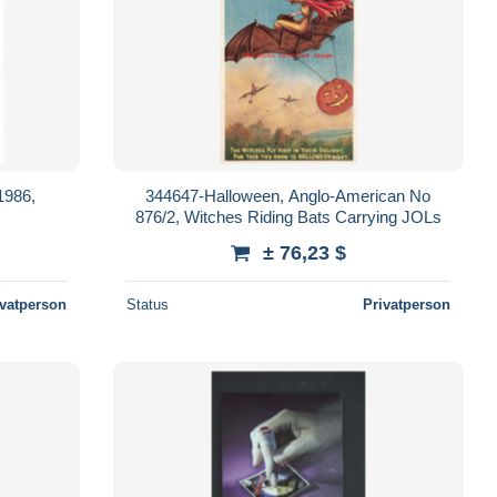
1986,
344647-Halloween, Anglo-American No
876/2, Witches Riding Bats Carrying JOLs
± 76,23 $
ivatperson
Status
Privatperson