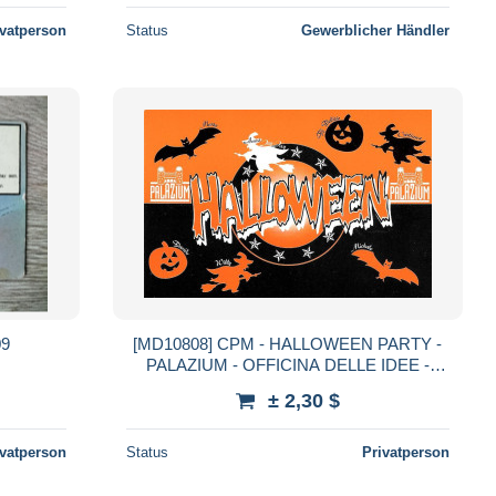
ivatperson
Status
Gewerblicher Händler
09
[MD10808] CPM - HALLOWEEN PARTY -
PALAZIUM - OFFICINA DELLE IDEE -
PERFETTA - Non Viaggiata
± 2,30 $
ivatperson
Status
Privatperson