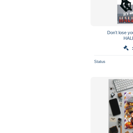
Don't lose you
HAL
Status