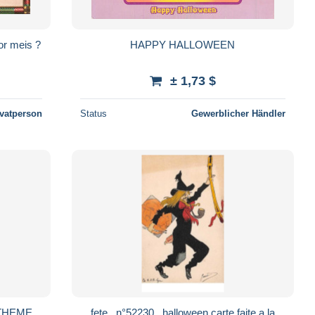
or meis ?
HAPPY HALLOWEEN
± 1,73 $
ivatperson
Status
Gewerblicher Händler
THEME
fete . n°52230 . halloween.carte faite a la