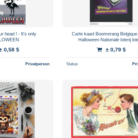
r head ! - It's only
Carte kaart Boomerang Belgique
LOWEEN
Halloween Nationale loterij lot
± 0,58 $
± 0,79 $
Privatperson
Status
Pr