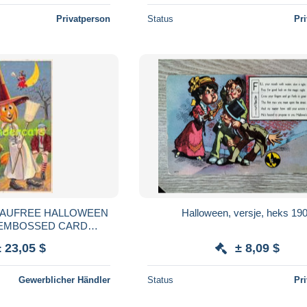
Privatperson
Status
Pr
E HALLOWEEN
Halloween, versje, heks 19
ACK O LANTERN
± 23,05 $
± 8,09 $
Gewerblicher Händler
Status
Pr