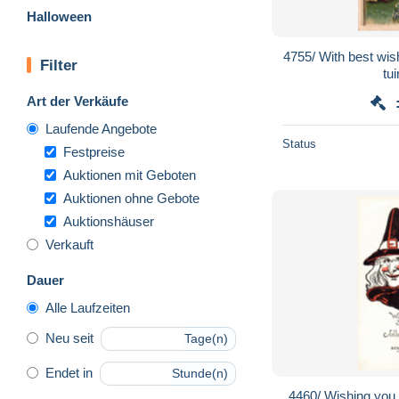
Halloween
4755/ With best wis
Filter
tui
Art der Verkäufe
Laufende Angebote
Status
Festpreise
Auktionen mit Geboten
Auktionen ohne Gebote
Auktionshäuser
Verkauft
Dauer
Alle Laufzeiten
Neu seit
Tage(n)
Endet in
Stunde(n)
4460/ Wishing you 