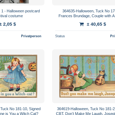
 1 - Halloween postcard
364635-Halloween, Tuck No 17
tival costume
Frances Brundage, Couple with A
String
± 2,05 $
± 40,65 $
Privatperson
Status
Pr
 Tuck No 181-10, Signed
364619-Halloween, Tuck No 181-2
ne is You a Witch Cat?
CBT, Don't Make Me Laugh, Joseph