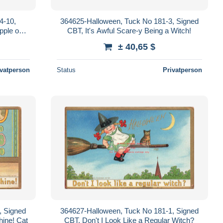
4-10,
364625-Halloween, Tuck No 181-3, Signed
pple on
CBT, It's Awful Scare-y Being a Witch!
± 40,65 $
ivatperson
Status
Privatperson
, Signed
364627-Halloween, Tuck No 181-1, Signed
ine! Cat
CBT, Don't I Look Like a Regular Witch?