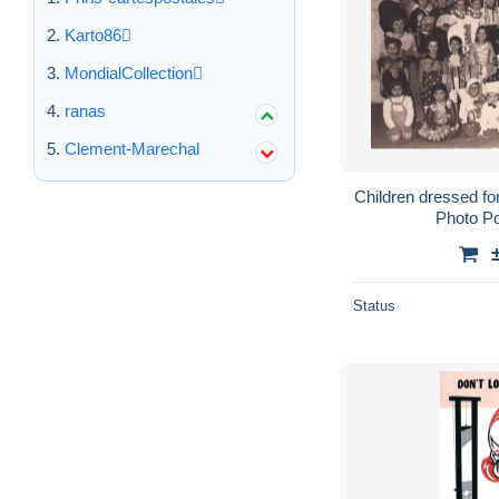
Karto86
MondialCollection
ranas
Clement-Marechal
Children dressed fo
Photo P
Status