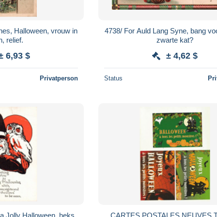
hes, Halloween, vrouw in
4738/ For Auld Lang Syne, bang vo
n, relief.
zwarte kat?
± 6,93 $
± 4,62 $
Privatperson
Status
Pr
a Jolly Halloween, heks
CARTES POSTALES NEUVES 