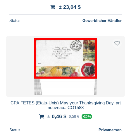
± 23,04 $
Status
Gewerblicher Händler
CPA.FETES (Etats-Unis) May your Thanksgiving Day. art
nouveau...CO1588
± 0,46 $
0,50 €
-20 %
Status
Privatperson