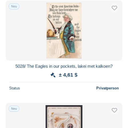
Kostenloser Versand
Neu
Zahlungsmethoden
PayPal
Banküberweisung
Visa
Mastercard
Bancontact
iDeal
5028/ The Eagles in our pockets, lakei met kalkoen?
Maestro
± 4,61 $
Gesamte Auswahl aufheben
Status
Privatperson
Wohnsitz des Verkäufers
Weltweit
Neu