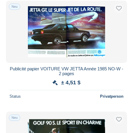
Kostenloser Versand
Neu
Zahlungsmethoden
PayPal
Banküberweisung
Visa
Mastercard
Bancontact
iDeal
Publicité papier VOITURE VW JETTA Année 1985 NO-W -
2 pages
Maestro
± 4,51 $
Gesamte Auswahl aufheben
Wohnsitz des Verkäufers
Status
Privatperson
Weltweit
Neu