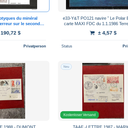
e33-Y&T PO121 navire " Le Polar B
 erreur sur le second
carte MAXI FDC du 1.1.1986 Terre
timbre
 190,72 $
± 4,57 $
Privatperson
Status
Pr
Neu
Kostenloser Versand
E 1988 - DUMONT
TAAF -LETTRE 1987 - MAR