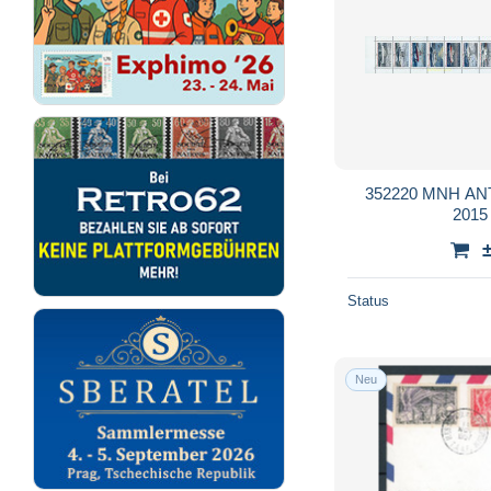
352220 MNH A
201
Status
Neu