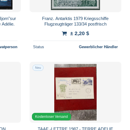
jorn"sur
Franz. Antarktis 1979 Kriegsschiffe
 Adélie.
Flugzeugträger 133/34 postfrisch
± 2,20 $
ivatperson
Status
Gewerblicher Händler
Neu
Kostenloser Versand
ION
TAAF -LETTRE 1987 - TERRE ADELIE