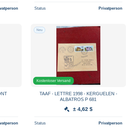
ivatperson
Status
Privatperson
Neu
Kostenloser Versand
ONT
TAAF - LETTRE 1998 - KERGUELEN -
ALBATROS P 681
± 4,62 $
ivatperson
Status
Privatperson