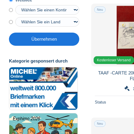
Neu
Übernehmen
Kostenloser Versand
Kategorie gesponsert durch
TAAF -CARTE 20
F
Status
Neu