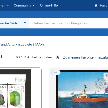
ufen
Community
Online-Hilfe
Favor
ische Süd- und Antarktisgebiete (TAAF)
 und Antarktisgebiete (TAAF)
Französische Süd- und Antarktisgebiete (TAAF)
63.464 Artikel gefunden
Zu meinen Favoriten hinzuf
Neu