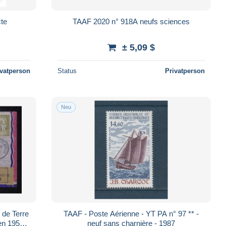
cte
TAAF 2020 n° 918A neufs sciences
± 5,09 $
ivatperson
Status
Privatperson
Neu
de Terre
TAAF - Poste Aérienne - YT PA n° 97 ** -
neuf sans charnière - 1987