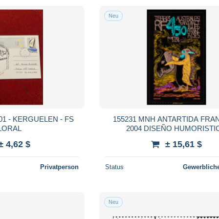
Neu
01 - KERGUELEN - FS
155231 MNH ANTARTIDA FRA
LORAL
2004 DISEÑO HUMORISTI
± 4,62 $
± 15,61 $
Privatperson
Status
Gewerbliche
Neu