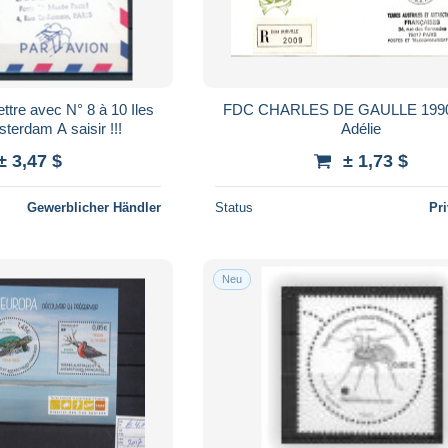
ttre avec N° 8 à 10 Iles
FDC CHARLES DE GAULLE 1990 
St Paul et Amsterdam A saisir !!!
Adélie
± 3,47 $
± 1,73 $
Gewerblicher Händler
Status
Pr
Neu