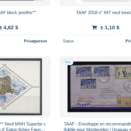
F block postfris**
TAAF 2018 n° 847 neuf inse
± 4,62 $
± 1,10 $
Privatperson
Status
Pr
Neu
 ** Neuf MNH Superbe c
TAAF - Enveloppe en recommandé 
 d' Eaton fishes Faune
Adélie pour Montevideo / Uruguay en 1958 -