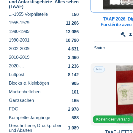
und Antarktisgebiete
Alles sehen
(TAAF)
...-1955 Vorphilatelie
150
TAAF 2026. Diptyques du minéral
1955-1979
11.206
Forstérite avec
1980-1989
13.086
±
1990-2001
10.790
Status
2002-2009
4.631
2010-2019
3.460
2020-…
1.236
Neu
Luftpost
8.142
Blocks & Kleinbögen
905
Markenheftchen
101
Ganzsachen
165
FDC
2.978
Komplette Jahrgänge
588
Kostenloser Versand
Geschnittene, Druckproben
1.089
und Abarten
TAAF -LETTR