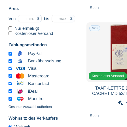
Status
Preis
Von
bis
$
$
Nur ermäßigt
Neu
Kostenloser Versand
Zahlungsmethoden
PayPal
Banküberweisung
Visa
Mastercard
Kostenloser Versand
Bancontact
TAAF -LETTRE 
iDeal
CACHET MD 53/ I
Maestro
GROS CACHET IND
Gesamte Auswahl aufheben
Status
Wohnsitz des Verkäufers
Weltweit