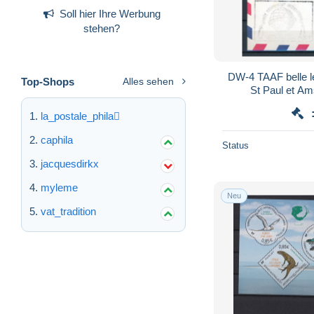
Soll hier Ihre Werbung
stehen?
DW-4 TAAF belle le
Top-Shops
Alles sehen
la_postale_phila
caphila
Status
jacquesdirkx
myleme
Neu
vat_tradition