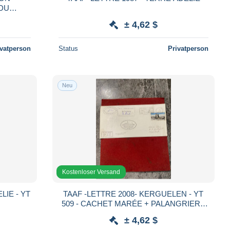
DU
± 4,62 $
ivatperson
Status
Privatperson
Neu
Kostenloser Versand
LIE - YT
TAAF -LETTRE 2008- KERGUELEN - YT
509 - CACHET MARÉE + PALANGRIER -
SIGNATURE DU CAPITAINE
± 4,62 $