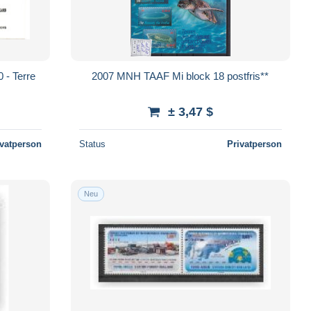
- Terre
2007 MNH TAAF Mi block 18 postfris**
± 3,47 $
ivatperson
Status
Privatperson
Neu