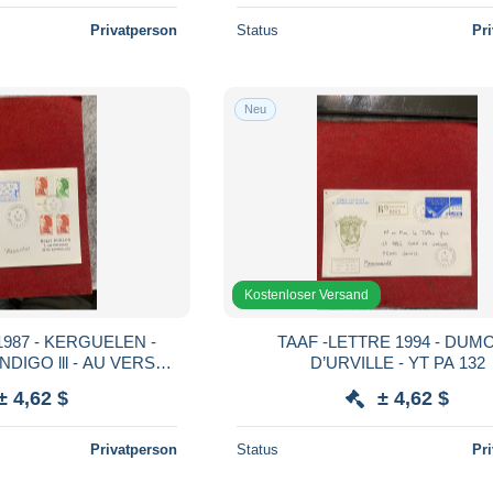
Privatperson
Status
Pr
Neu
Kostenloser Versand
1987 - KERGUELEN -
TAAF -LETTRE 1994 - DUM
NDIGO lll - AU VERSO
D’URVILLE - YT PA 132
IGO 3 ( voire scan)
± 4,62 $
± 4,62 $
Privatperson
Status
Pr