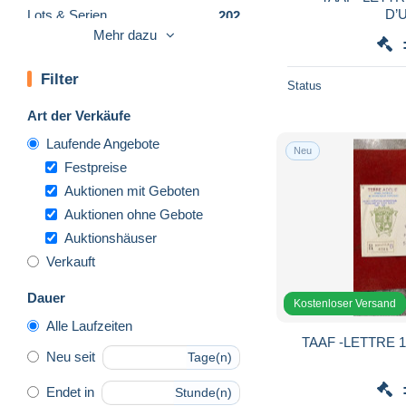
D’
Lots & Serien
202
Mehr dazu
Sonstige
1
Sonstige & Ohne Zuordnung
4.734
Filter
Status
Art der Verkäufe
Laufende Angebote
Neu
Festpreise
Auktionen mit Geboten
Auktionen ohne Gebote
Auktionshäuser
Verkauft
Dauer
Kostenloser Versand
Alle Laufzeiten
TAAF -LETTRE 1
Neu seit
Tage(n)
Endet in
Stunde(n)