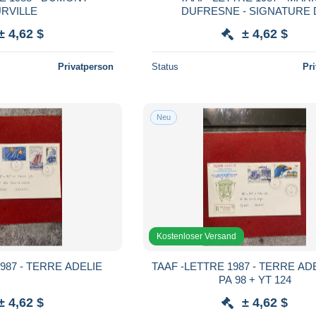
URVILLE
DUFRESNE - SIGNATURE 
COMMANDANT
± 4,62 $
± 4,62 $
Privatperson
Status
Pr
Neu
Kostenloser Versand
987 - TERRE ADELIE
TAAF -LETTRE 1987 - TERRE ADE
PA 98 + YT 124
± 4,62 $
± 4,62 $