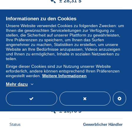
± 28,31 $
Status
Gewerblicher Händler
Informationen zu den Cookies
Unsere Website verwendet Cookies zu folgenden Zwecken: um
Ihnen die gewünschten Serviceleitungen zur Verfügung zu
stellen, die Sicherheit auf unserer Plattform zu gewährleisten,
Neu
Ihre Präferenzen zu speichern, um Ihnen das Surfen
angenehmer zu machen, Statistiken zu erstellen, um unsere
Website an Ihre Bedürfnisse anzupassen, Videos anzuzeigen
und Ihnen zu ermöglichen, Inhalte in sozialen Netzwerken zu
teilen.
Einige dieser Cookies sind zur Nutzung unserer Website
erforderlich, andere können entsprechend Ihren Präferenzen
eingestellt werden.
Weitere Informationen
Mehr dazu
57209 N°244 +245 avion plane 1937 premier jour fdc japon
japan Carte maximum (card)
± 16,76 $
Status
Gewerblicher Händler