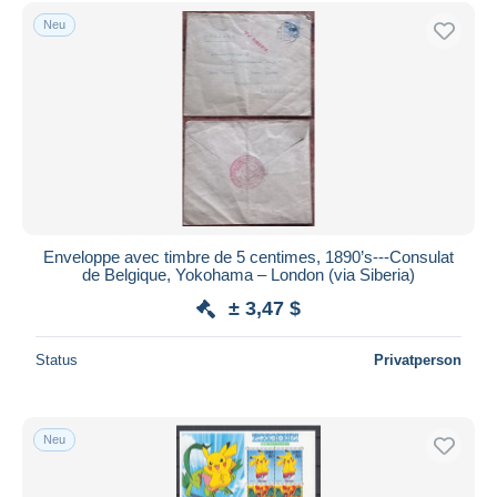
FDC
3.235
Kostenloser Versand
Neu
Maximumkarten
352
Zahlungsmethoden
Militärpostmarken
36
PayPal
Telegraphenmarken
242
Banküberweisung
Komplette Jahrgänge
14
Visa
Lots & Serien
1.034
Mehr dazu
Mastercard
Sonstige
2.119
Bancontact
Sonstige & Ohne Zuordnung
16.236
iDeal
Enveloppe avec timbre de 5 centimes, 1890’s---Consulat
de Belgique, Yokohama – London (via Siberia)
Maestro
± 3,47 $
Gesamte Auswahl aufheben
Wohnsitz des Verkäufers
Status
Privatperson
Weltweit
Neu