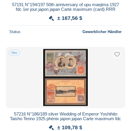
57191 N°194/197 50th anniversary of upu maejima 1927
fdc 1er jour japon japan Carte maximum (card) RRR
± 167,56 $
Status
Gewerblicher Händler
Neu
57216 N°186/189 silver Wedding of Emperor Yoshihito
Taisho Tenno 1925 phénix japon japan Carte maximum fdc
± 109,78 $