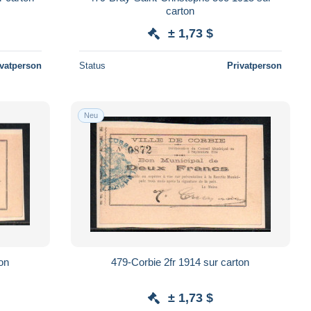
carton
± 1,73 $
ivatperson
Status
Privatperson
Neu
on
479-Corbie 2fr 1914 sur carton
± 1,73 $