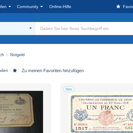
ufen
Community
Online-Hilfe
Favor
d
ch
Notgeld
unden
Zu meinen Favoriten hinzufügen
Neu