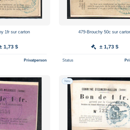
y 1fr sur carton
479-Brouchy 50c sur carto
± 1,73 $
± 1,73 $
Privatperson
Status
Pr
Neu