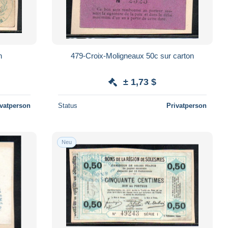
n
479-Croix-Moligneaux 50c sur carton
± 1,73 $
ivatperson
Status
Privatperson
Neu