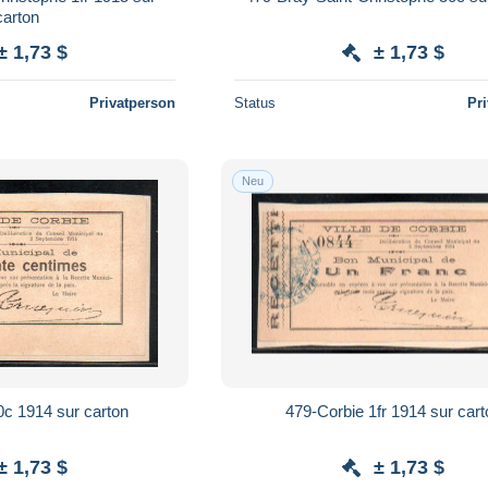
carton
± 1,73 $
± 1,73 $
Privatperson
Status
Pr
Neu
0c 1914 sur carton
479-Corbie 1fr 1914 sur cart
± 1,73 $
± 1,73 $