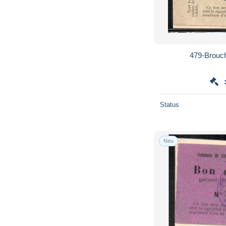
479-Brouch
Status
Neu