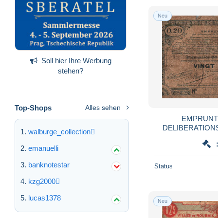
Neu
Soll hier Ihre Werbung
stehen?
Top-Shops
Alles sehen
EMPRUNT
DELIBERATIONS DE 70 COMMUN
walburge_collection
VINGT CENT
emanuelli
banknotestar
Status
kzg2000
lucas1378
Neu