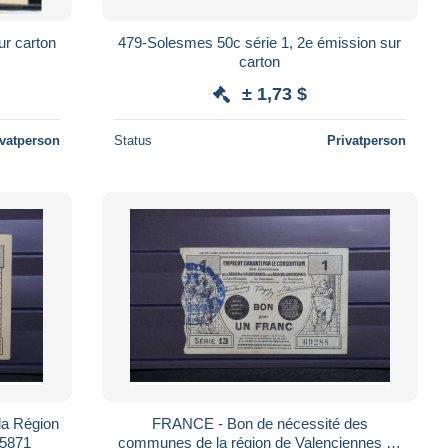
ur carton
479-Solesmes 50c série 1, 2e émission sur
carton
± 1,73 $
ivatperson
Status
Privatperson
a Région
FRANCE - Bon de nécessité des
25871
communes de la région de Valenciennes en