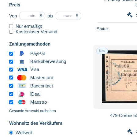
Preis
Von
bis
$
$
Nur ermäßigt
Status
Kostenloser Versand
Zahlungsmethoden
Neu
PayPal
Banküberweisung
Visa
Mastercard
Bancontact
iDeal
Maestro
Gesamte Auswahl aufheben
479-Corbie 5
Wohnsitz des Verkäufers
Weltweit