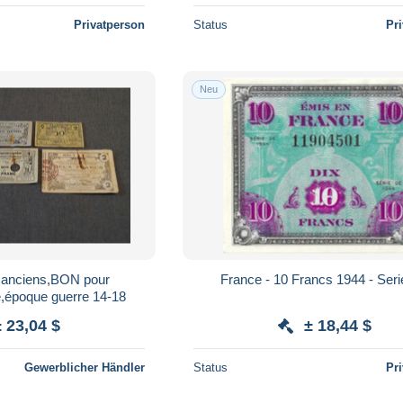
Privatperson
Status
Pr
Neu
ts anciens,BON pour
France - 10 Francs 1944 - Ser
e,époque guerre 14-18
± 23,04 $
± 18,44 $
Gewerblicher Händler
Status
Pr