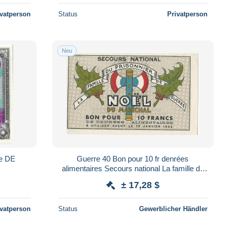
ivatperson
Status
Privatperson
Neu
ie DE
Guerre 40 Bon pour 10 fr denrées
alimentaires Secours national La famille du
prisonnier de guerre Noël 1941 Pétain
± 17,28 $
ivatperson
Status
Gewerblicher Händler