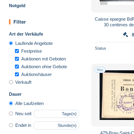
Notgeld
Caisse epargne Bd
Filter
30 centimes de p
Art der Verkäufe
Laufende Angebote
Status
Festpreise
Auktionen mit Geboten
Auktionen ohne Gebote
Neu
Auktionshäuser
Verkauft
Dauer
Alle Laufzeiten
Neu seit
Tage(n)
Endet in
Stunde(n)
479-Bray-Saint-C