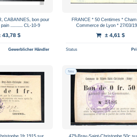
R, CABANNES, bon pour
FRANCE * 50 Centimes * Cham
ain .......... CL-10-9
Commerce de Lyon * 27/03/1918 *
Etat/Grade TB/F
± 43,78 $
± 4,61 $
Gewerblicher Händler
Status
Pr
Neu
hristophe 1fr 1915 sur
479-Bray-Saint-Christophe 50c su