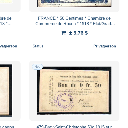
bre de
FRANCE * 50 Centimes * Chambre de
Commerce de Rouen * 1918 * Etat/Grade
B/VG
± 5,76 $
ivatperson
Status
Privatperson
Neu
r carton
479-Bray-Saint-Christophe 50c 1915 sur