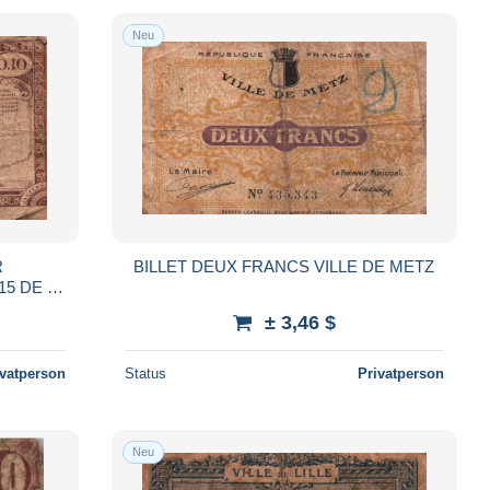
Neu
R
BILLET DEUX FRANCS VILLE DE METZ
15 DE 70
3 AVRIL
± 3,46 $
ivatperson
Status
Privatperson
Neu