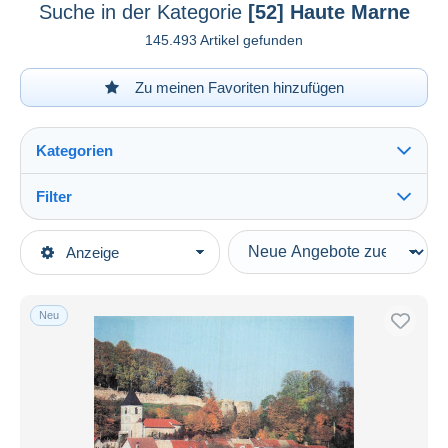
Suche in der Kategorie
[52] Haute Marne
145.493 Artikel gefunden
Zu meinen Favoriten hinzufügen
Kategorien
Filter
Alles sehen
Art der Verkäufe
Anzeige
Hauptkategorien
Laufende Angebote
Ansichtskarten
Festpreise
Europa
Neu
Auktionen mit Geboten
Frankreich
Auktionen ohne Gebote
Auktionshäuser
[52] Haute Marne
Alles sehen
Verkauft
Andelot Blancheville
619
Arc en Barrois
1.173
Dauer