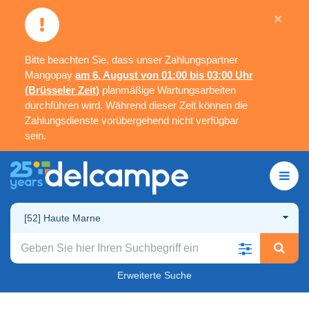
×
Bitte beachten Sie, dass unser Zahlungspartner
Mangopay
am 6. August von 01:00 bis 03:00 Uhr
(Brüsseler Zeit)
planmäßige Wartungsarbeiten
durchführen wird. Während dieser Zeit können die
Zahlungsdienste vorübergehend nicht verfügbar
sein.
[52] Haute Marne
Erweiterte Suche