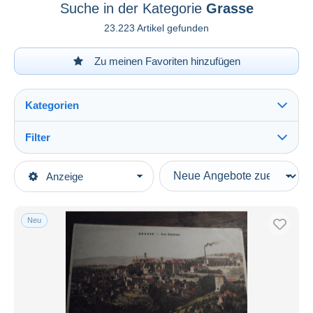
Suche in der Kategorie
Grasse
23.223 Artikel gefunden
Zu meinen Favoriten hinzufügen
Kategorien
Filter
Alles sehen
Art der Verkäufe
Anzeige
Hauptkategorien
Laufende Angebote
Ansichtskarten
Festpreise
Europa
Neu
Auktionen mit Geboten
Frankreich
Auktionen ohne Gebote
[06] Alpes Maritimes
Auktionshäuser
Verkauft
Grasse
Dauer