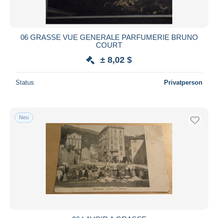
Alle Laufzeiten
Neu seit
Tage(n)
06 GRASSE VUE GENERALE PARFUMERIE BRUNO
COURT
Endet in
Stunde(n)
± 8,02 $
Preis
Status
Privatperson
Von
bis
$
$
Nur ermäßigt
Kostenloser Versand
Neu
Zahlungsmethoden
PayPal
Banküberweisung
Visa
Mastercard
Bancontact
iDeal