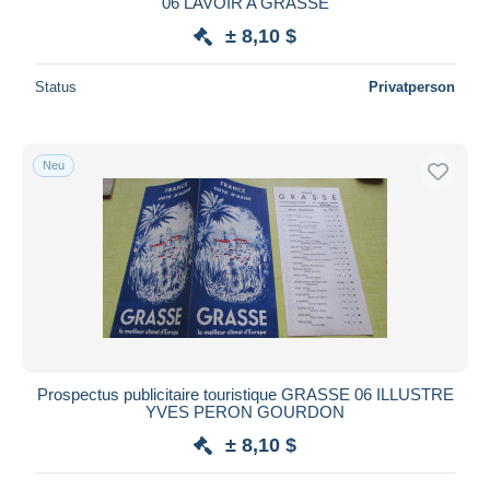
06 LAVOIR A GRASSE
Maestro
± 8,10 $
Gesamte Auswahl aufheben
Status
Privatperson
Wohnsitz des Verkäufers
Weltweit
Neu
Übernehmen
Prospectus publicitaire touristique GRASSE 06 ILLUSTRE
YVES PERON GOURDON
± 8,10 $