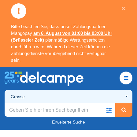
×
Bitte beachten Sie, dass unser Zahlungspartner
Mangopay
am 6. August von 01:00 bis 03:00 Uhr
(Brüsseler Zeit)
planmäßige Wartungsarbeiten
durchführen wird. Während dieser Zeit können die
Zahlungsdienste vorübergehend nicht verfügbar
sein.
Grasse
Erweiterte Suche