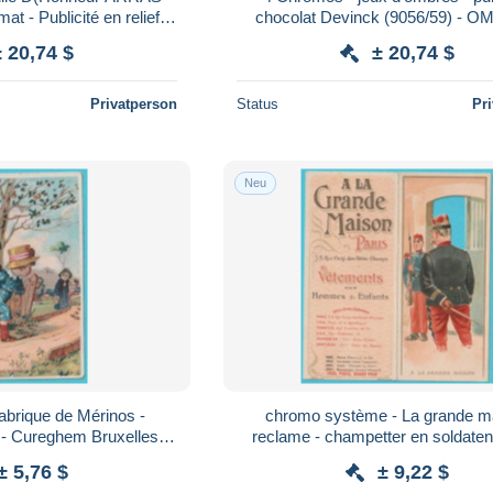
t - Publicité en relief
chocolat Devinck (9056/59) - 
ffet textile
CHINOISES
± 20,74 $
± 20,74 $
Privatperson
Status
Pr
Neu
abrique de Mérinos -
chromo système - La grande m
 - Cureghem Bruxelles
reclame - champetter en soldaten
jeu d'enfants
± 5,76 $
± 9,22 $