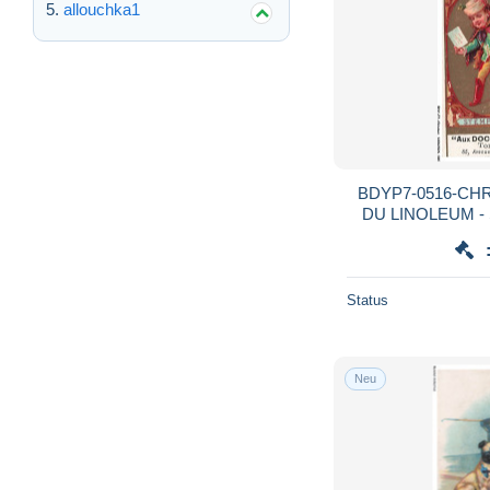
allouchka1
BDYP7-0516-CH
DU LINOLEUM - St
Status
Neu