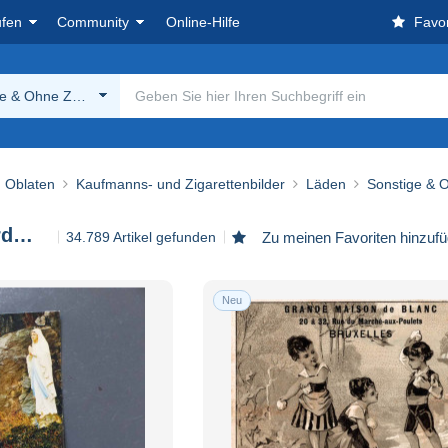
ufen
Community
Online-Hilfe
Favor
ge & Ohne Zuordnung
, Oblaten
Kaufmanns- und Zigarettenbilder
Läden
Sonstige & 
Sonstige & Ohne Zuordnung
34.789 Artikel gefunden
Zu meinen Favoriten hinzuf
Neu