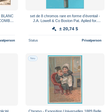
 BLANC
set de 8 chromos rare en forme d'éventail -
 COMBAT
J.A. Lowell & Co Boston Pat. Aplied for.
(9078/91)
± 20,74 $
ivatperson
Status
Privatperson
Neu
licité
Chromo - Exposition Universelles 1889 Belle