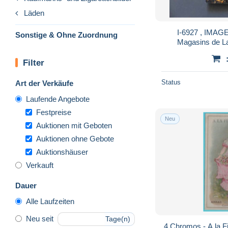
Läden
I-6927 , IMAG
Sonstige & Ohne Zuordnung
Magasins de La
Filter
Status
Art der Verkäufe
Laufende Angebote
Festpreise
Neu
Auktionen mit Geboten
Auktionen ohne Gebote
Auktionshäuser
Verkauft
Dauer
Alle Laufzeiten
Neu seit
Tage(n)
4 Chromos - A la 