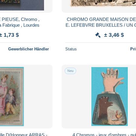
E PIEUSE, Chromo ,
CHROMO GRANDE MAISON DE
 Fabrique , Lourdes
E. LEFEBVRE BRUXELLES / UN
AUX BOULES DE NEIGE
± 1,73 $
± 3,46 $
Gewerblicher Händler
Status
Pr
Neu
Fille D(Honneur ARRAS -
4 Chromos - jeux d’ombres - pub