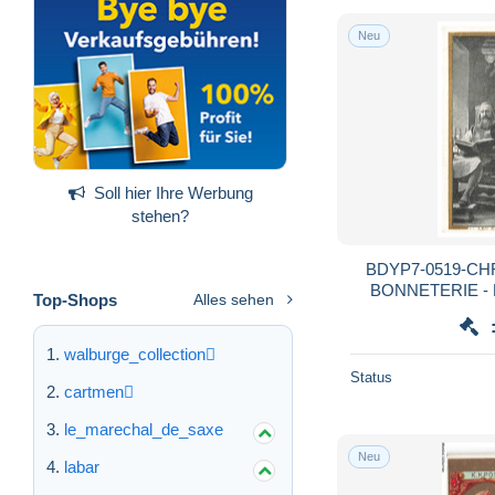
Neu
Soll hier Ihre Werbung
stehen?
BDYP7-0519-C
BONNETERIE - L
Top-Shops
Alles sehen
walburge_collection
Status
cartmen
le_marechal_de_saxe
Neu
labar