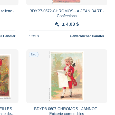
ilette -
BDYP7-0572-CHROMOS - A JEAN BART -
Confections
± 4,03 $
r Händler
Status
Gewerblicher Händler
Neu
FILLES
BDYP8-0607-CHROMOS - JANNOT -
nse des
Epicerie comestibles