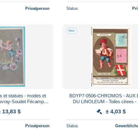
Privatperson
Status
Pr
Neu
 et statues - modes et
BDYP7-0506-CHROMOS - AUX
Auvray-Soudet Fécamp
DU LINOLEUM - Toiles cirees -
027-30)
italiane
± 13,83 $
± 4,03 $
Privatperson
Status
Gewerbliche