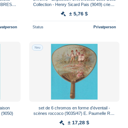
OMBRES
Collection - Henry Sicard Pais (9049) crier à
l'oreille
± 5,76 $
ivatperson
Status
Privatperson
Neu
aison
set de 6 chromos en forme d'éventail -
 (9050)
scènes roccoco (9035/47) E. Paumelle Rue
de Paris Havre
± 17,28 $