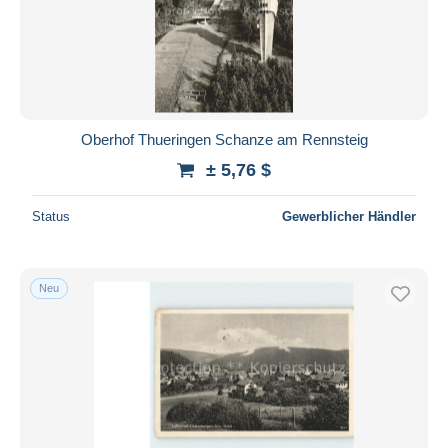
Zeulenroda
202
Ziegenrück
380
Sonstige & Ohne Zuordnung
44.751
Oberhof Thueringen Schanze am Rennsteig
± 5,76 $
Status
Gewerblicher Händler
Neu