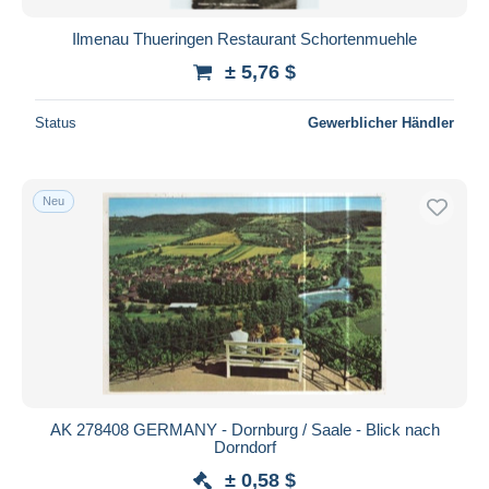
Leutenberg
399
Ilmenau Thueringen Restaurant Schortenmuehle
Lichtenhain
69
± 5,76 $
Lobenstein
210
Marksuhl
8
Status
Gewerblicher Händler
Masserberg
778
Meiningen
1.098
Neu
Meuselwitz
93
Mühlhausen
1.037
Neuhaus
288
Neustadt / Orla
361
Nordhausen
1.107
Oberhof
3.699
Oberweissbach
452
Pössneck
543
AK 278408 GERMANY - Dornburg / Saale - Blick nach
Dorndorf
Rastenburg
29
± 0,58 $
Ronneburg