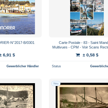
RIER-N°2017-B/0301
Carte Postale - 83 - Saint Mandr
Multivues - CPM - Voir Scans Rect
Poscard - Carta Pos
± 6,91 $
± 0,58 $
Gewerblicher Händler
Status
Gewerbliche
Neu