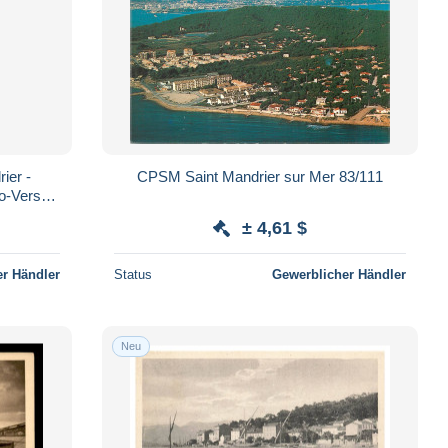
ier -
CPSM Saint Mandrier sur Mer 83/111
o-Verso -
tal - Postkarte
± 4,61 $
r Händler
Status
Gewerblicher Händler
Neu