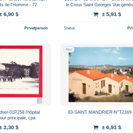
its de l'Homme - 72
le Creux Saint Georges Vue généra
ELD - VOILIER
± 6,90 $
± 5,91 $
Privatperson
Status
Pr
Neu
rier-01P258 l'hôpital
83-SAINT MANDRIER-N°T2169-
our principale, cpa
± 2,30 $
± 6,91 $