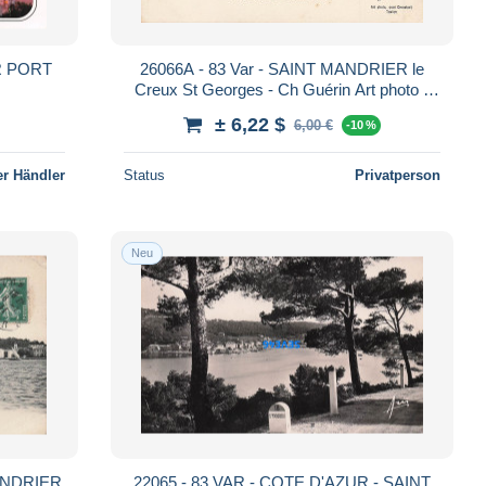
R PORT
26066A - 83 Var - SAINT MANDRIER le
Creux St Georges - Ch Guérin Art photo -
voilier pêcheur n°27
± 6,22 $
6,00 €
-10 %
r Händler
Status
Privatperson
Neu
MANDRIER
22065 - 83 VAR - COTE D'AZUR - SAINT