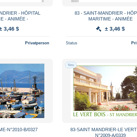
ANDRIER - HÔPITAL
83 - SAINT-MANDRIER - HÔP
MARITIME - ANIMÉE -
MARITIME - ANIMÉE
± 3,46 $
± 3,46 $
Privatperson
Status
Pr
Neu
ME-N°2010-B/0327
83-SAINT MANDRIER-LE VERT
N°2009-A/0339