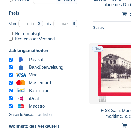
Stunde(n)
place des Dro
Preis
Von
bis
$
$
Status
Nur ermäßigt
Kostenloser Versand
Neu
Zahlungsmethoden
PayPal
Banküberweisung
Visa
Mastercard
Bancontact
iDeal
Maestro
F-83-Saint Mand
Gesamte Auswahl aufheben
maritime, la c
Wohnsitz des Verkäufers