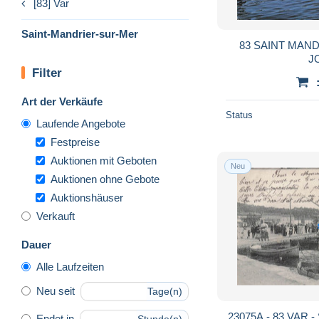
[83] Var
Saint-Mandrier-sur-Mer
83 SAINT MAN
J
Filter
Art der Verkäufe
Status
Laufende Angebote
Festpreise
Auktionen mit Geboten
Neu
Auktionen ohne Gebote
Auktionshäuser
Verkauft
Dauer
Alle Laufzeiten
Neu seit
Tage(n)
23075A - 83 VAR 
Endet in