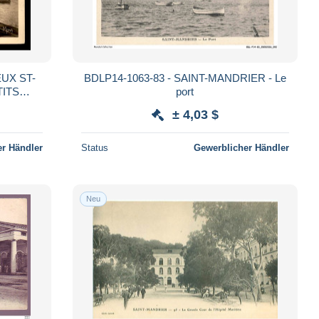
EUX ST-
BDLP14-1063-83 - SAINT-MANDRIER - Le
TITS
port
E"
± 4,03 $
r Händler
Status
Gewerblicher Händler
Neu