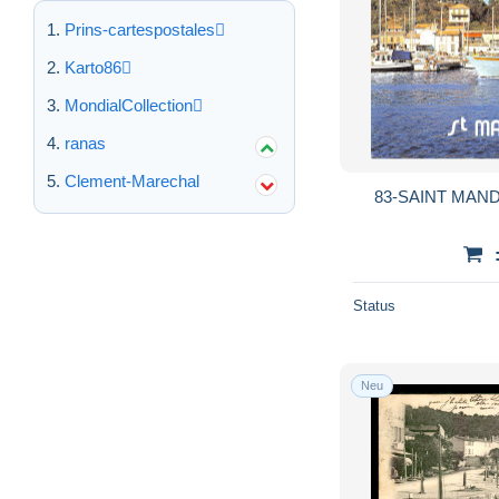
Prins-cartespostales
Karto86
MondialCollection
ranas
Clement-Marechal
83-SAINT MAND
Status
Neu