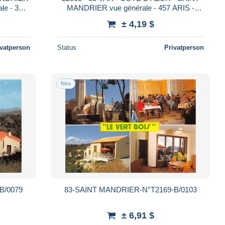
le - 331
MANDRIER vue générale - 457 ARIS -
CPSM
± 4,19 $
ivatperson
Status
Privatperson
Neu
B/0079
83-SAINT MANDRIER-N°T2169-B/0103
± 6,91 $