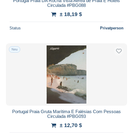
Portugal Praia DA Rocha Vista Aérea de Praia E Hotéis
Circulada #PBG088
± 18,19 $
Status
Privatperson
Neu
Portugal Praia Gruta Marítima E Falésias Com Pessoas
Circulada #PBG093
± 12,70 $