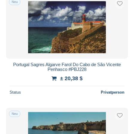
Neu
Kostenloser Versand
Zahlungsmethoden
PayPal
Banküberweisung
Visa
Mastercard
Bancontact
Portugal Sagres Algarve Farol Do Cabo de São Vicente
iDeal
Penhasco #PBJ228
Maestro
± 20,38 $
Gesamte Auswahl aufheben
Status
Privatperson
Wohnsitz des Verkäufers
Weltweit
Neu