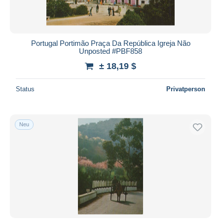
Portugal Portimão Praça Da República Igreja Não
Unposted #PBF858
± 18,19 $
Status
Privatperson
Neu