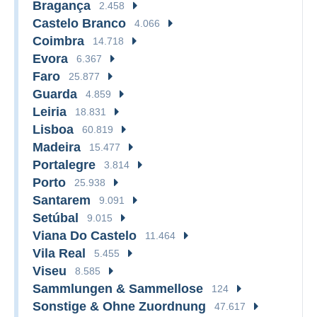
Bragança
2.458
Castelo Branco
4.066
Coimbra
14.718
Evora
6.367
Faro
25.877
Guarda
4.859
Leiria
18.831
Lisboa
60.819
Madeira
15.477
Portalegre
3.814
Porto
25.938
Santarem
9.091
Setúbal
9.015
Viana Do Castelo
11.464
Vila Real
5.455
Viseu
8.585
Sammlungen & Sammellose
124
Sonstige & Ohne Zuordnung
47.617