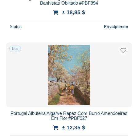
Banhistas Oblitado #PBF894
± 18,85 $
Status
Privatperson
Neu
Portugal Albufeira Algarve Rapaz Com Burro Amendoeiras
Em Flor #PBF927
± 12,35 $