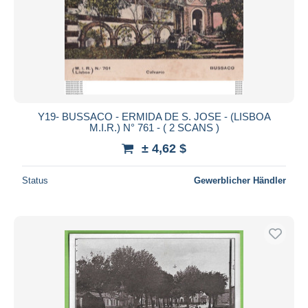
Y19- BUSSACO - ERMIDA DE S. JOSE - (LISBOA
M.I.R.) N° 761 - ( 2 SCANS )
± 4,62 $
Status
Gewerblicher Händler