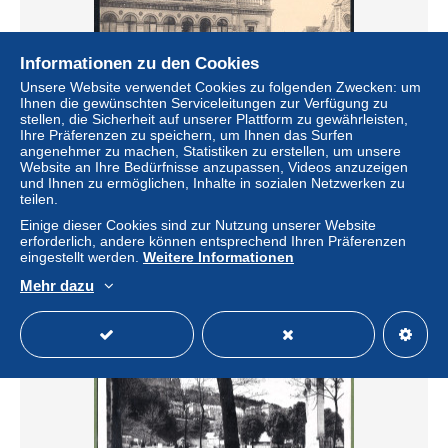
Informationen zu den Cookies
Unsere Website verwendet Cookies zu folgenden Zwecken: um
Ihnen die gewünschten Serviceleitungen zur Verfügung zu
stellen, die Sicherheit auf unserer Plattform zu gewährleisten,
Ihre Präferenzen zu speichern, um Ihnen das Surfen
angenehmer zu machen, Statistiken zu erstellen, um unsere
CPA correspondance armée allemande 1917 - AISNE -
Website an Ihre Bedürfnisse anzupassen, Videos anzuzeigen
LAON - KOMMANDANTUR DANS L'HOTEL DE VILLE -
und Ihnen zu ermöglichen, Inhalte in sozialen Netzwerken zu
animation, Tramway
teilen.
± 5,20 $
Einige dieser Cookies sind zur Nutzung unserer Website
erforderlich, andere können entsprechend Ihren Präferenzen
eingestellt werden.
Weitere Informationen
Status
Privatperson
Mehr dazu
Neu