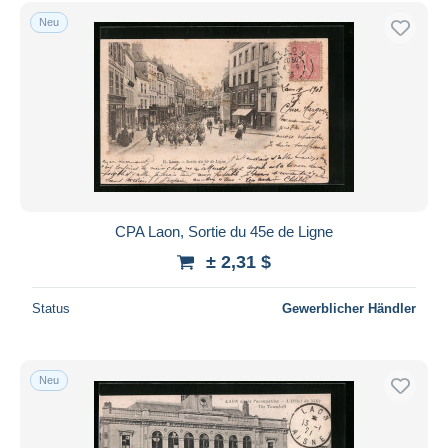
Kostenloser Versand
Neu
Zahlungsmethoden
PayPal
Banküberweisung
Visa
Mastercard
Bancontact
iDeal
CPA Laon, Sortie du 45e de Ligne
Maestro
± 2,31 $
Gesamte Auswahl aufheben
Status
Gewerblicher Händler
Wohnsitz des Verkäufers
Weltweit
Neu