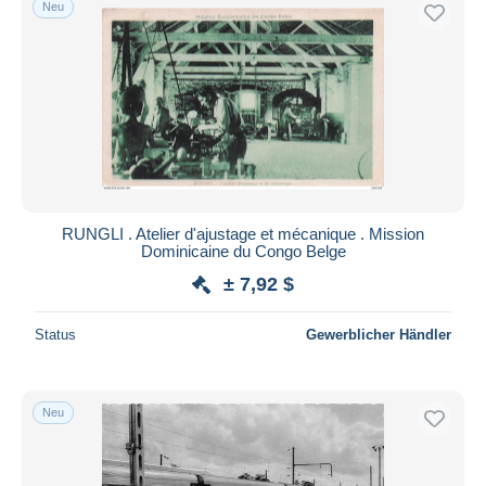
Neu
Kostenloser Versand
Zahlungsmethoden
PayPal
Banküberweisung
Visa
Mastercard
Bancontact
RUNGLI . Atelier d'ajustage et mécanique . Mission
iDeal
Dominicaine du Congo Belge
Maestro
± 7,92 $
Gesamte Auswahl aufheben
Status
Gewerblicher Händler
Wohnsitz des Verkäufers
Weltweit
Neu