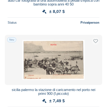
auto car fotografia di una automobilina a pedali d'epoca con
bambino sopra anni 40 50
± 8,07 $
Status
Privatperson
Neu
sicilia palermo la stazione di caricamento nel porto nei
primi 900 (f.piccolo)
± 7,49 $