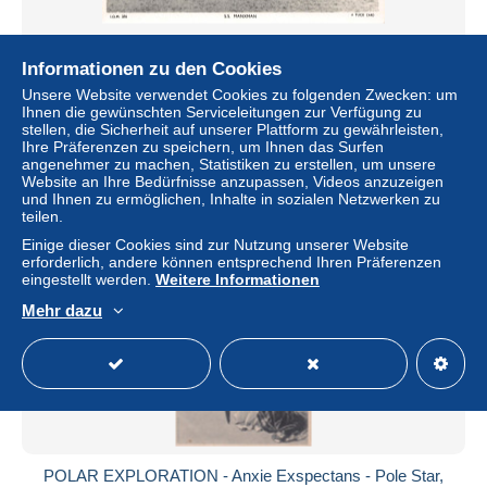
Informationen zu den Cookies
B122 Transport Ship Steamboat SS Manxman Real Photo
vintage postcard
Unsere Website verwendet Cookies zu folgenden Zwecken: um
Ihnen die gewünschten Serviceleitungen zur Verfügung zu
± 6,91 $
stellen, die Sicherheit auf unserer Plattform zu gewährleisten,
Ihre Präferenzen zu speichern, um Ihnen das Surfen
angenehmer zu machen, Statistiken zu erstellen, um unsere
Status
Gewerblicher Händler
Website an Ihre Bedürfnisse anzupassen, Videos anzuzeigen
und Ihnen zu ermöglichen, Inhalte in sozialen Netzwerken zu
teilen.
Einige dieser Cookies sind zur Nutzung unserer Website
Neu
erforderlich, andere können entsprechend Ihren Präferenzen
eingestellt werden.
Weitere Informationen
Mehr dazu
POLAR EXPLORATION - Anxie Exspectans - Pole Star,