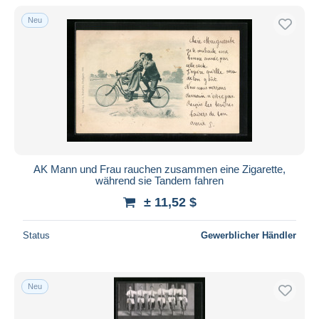
Nur ermäßigt
Neu
Kostenloser Versand
Zahlungsmethoden
PayPal
Banküberweisung
Visa
Mastercard
Bancontact
AK Mann und Frau rauchen zusammen eine Zigarette,
iDeal
während sie Tandem fahren
Maestro
± 11,52 $
Gesamte Auswahl aufheben
Status
Gewerblicher Händler
Wohnsitz des Verkäufers
Weltweit
Neu