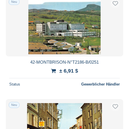
Neu
Kostenloser Versand
Zahlungsmethoden
PayPal
Banküberweisung
Visa
Mastercard
Bancontact
42-MONTBRISON-N°T2186-B/0251
iDeal
± 6,91 $
Maestro
Gesamte Auswahl aufheben
Status
Gewerblicher Händler
Wohnsitz des Verkäufers
Weltweit
Neu