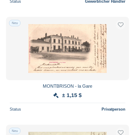
Status
Gewerblicher Händler
Neu
MONTBRISON - la Gare
± 1,15 $
Status
Privatperson
Neu