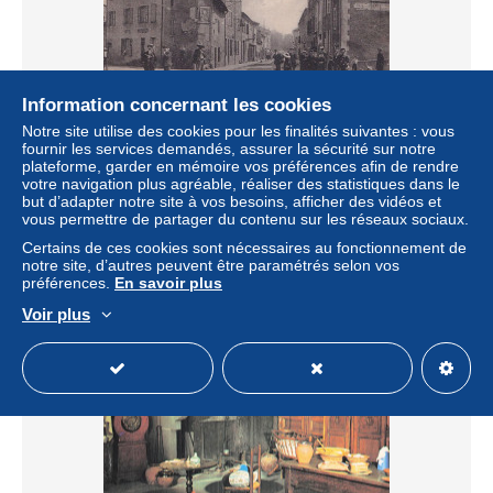
Information concernant les cookies
Notre site utilise des cookies pour les finalités suivantes : vous
fournir les services demandés, assurer la sécurité sur notre
L1-42) MONTBRISON - RUE DE LA REPUBLIQUE -
plateforme, garder en mémoire vos préférences afin de rendre
ANIMATION - ( 2 SCANS )
votre navigation plus agréable, réaliser des statistiques dans le
± 5,78 $US
but d’adapter notre site à vos besoins, afficher des vidéos et
vous permettre de partager du contenu sur les réseaux sociaux.
Certains de ces cookies sont nécessaires au fonctionnement de
Statut
Professionnel
notre site, d’autres peuvent être paramétrés selon vos
préférences.
En savoir plus
Voir plus
Nouveau