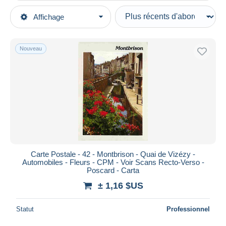
Types de vente
Affichage
Catégories principales
En cours
Cartes Postales
Prix fixes
Europe
Nouveau
Enchères avec offres
France
Enchères sans offres
[42] Loire
Maisons de vente
Vendus
Montbrison
Durée
Toutes les durées
Nouveau
jours
Carte Postale - 42 - Montbrison - Quai de Vizézy -
depuis
Automobiles - Fleurs - CPM - Voir Scans Recto-Verso -
Fermant
Poscard - Carta
heures
dans
± 1,16 $US
Prix
Statut
Professionnel
De
à
$US
$US