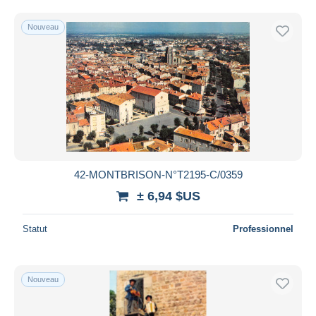
Uniquement en réduction
Livraison gratuite
Nouveau
Méthodes de paiement
PayPal
Virement bancaire
Visa
Mastercard
Bancontact
iDeal
42-MONTBRISON-N°T2195-C/0359
Maestro
± 6,94 $US
Tout désélectionner
Statut
Professionnel
Résidence du vendeur
Monde entier
Nouveau