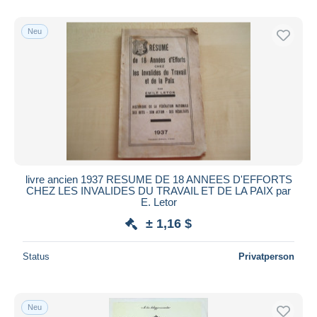
Nur ermäßigt
Kostenloser Versand
Neu
Zahlungsmethoden
PayPal
Banküberweisung
Visa
Mastercard
Bancontact
iDeal
livre ancien 1937 RESUME DE 18 ANNEES D'EFFORTS
CHEZ LES INVALIDES DU TRAVAIL ET DE LA PAIX par
Maestro
E. Letor
Gesamte Auswahl aufheben
± 1,16 $
Wohnsitz des Verkäufers
Status
Privatperson
Weltweit
Neu