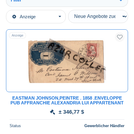
Alles sehen
Art der Verkäufe
Anzeige
Hauptkategorien
Laufende Angebote
Alte Papiere
Festpreise
Anzeige
Historische Dokumente
Auktionen mit Geboten
Auktionen ohne Gebote
Auktionshäuser
Verkauft
Dauer
Alle Laufzeiten
Neu seit
Tage(n)
EASTMAN JOHNSON,PEINTRE . 1858 .ENVELOPPE
PUB AFFRANCHIE ALEXANDRIA LUI APPARTENANT
Endet in
Stunde(n)
± 346,77 $
Preis
Status
Gewerblicher Händler
Von
bis
$
$