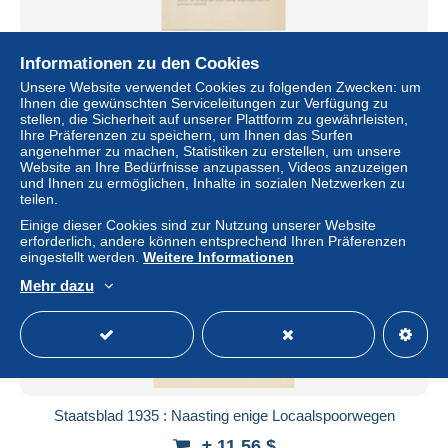
Staatsblad 1928 : Autobusdienst Maastricht - Sittard
Informationen zu den Cookies
± 11,56 $
Unsere Website verwendet Cookies zu folgenden Zwecken: um
Ihnen die gewünschten Serviceleitungen zur Verfügung zu
stellen, die Sicherheit auf unserer Plattform zu gewährleisten,
Status
Gewerblicher Händler
Ihre Präferenzen zu speichern, um Ihnen das Surfen
angenehmer zu machen, Statistiken zu erstellen, um unsere
Website an Ihre Bedürfnisse anzupassen, Videos anzuzeigen
und Ihnen zu ermöglichen, Inhalte in sozialen Netzwerken zu
teilen.
Neu
Einige dieser Cookies sind zur Nutzung unserer Website
erforderlich, andere können entsprechend Ihren Präferenzen
eingestellt werden.
Weitere Informationen
Mehr dazu
Staatsblad 1935 : Naasting enige Locaalspoorwegen
± 11,56 $