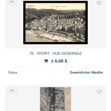
Neu
Kostenloser Versand
Zahlungsmethoden
PayPal
Banküberweisung
Visa
Mastercard
Bancontact
76 - YPORT - VUE GENERALE
iDeal
± 6,68 $
Maestro
Gesamte Auswahl aufheben
Status
Gewerblicher Händler
Wohnsitz des Verkäufers
Weltweit
Neu