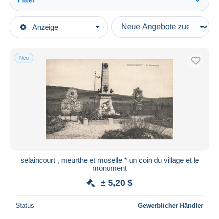
Alles sehen
Art der Verkäufe
Anzeige
Hauptkategorien
Laufende Angebote
Ansichtskarten
Festpreise
Europa
Neu
Auktionen mit Geboten
Frankreich
Auktionen ohne Gebote
[54] Meurthe et Moselle
Auktionshäuser
Verkauft
Sonstige & Ohne Zuordnung
Dauer
Alle Laufzeiten
Neu seit
Tage(n)
selaincourt , meurthe et moselle * un coin du village et le
monument
Endet in
Stunde(n)
± 5,20 $
Preis
Status
Gewerblicher Händler
Von
bis
$
$