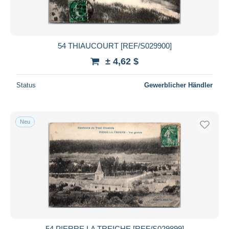
54 THIAUCOURT [REF/S029900]
± 4,62 $
Status
Gewerblicher Händler
Neu
54 PIERRE LA TREICHE [REF/S029899]