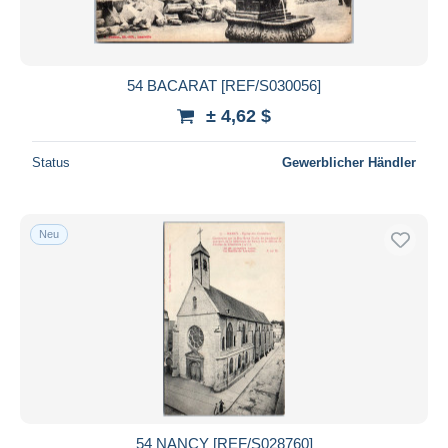
54 BACARAT [REF/S030056]
± 4,62 $
Status
Gewerblicher Händler
Neu
54 NANCY [REF/S028760]