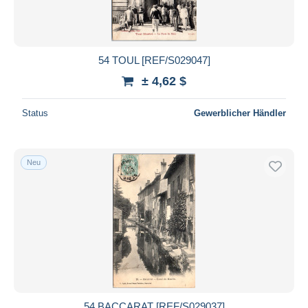
54 TOUL [REF/S029047]
± 4,62 $
Status
Gewerblicher Händler
Neu
54 BACCARAT [REF/S029037]