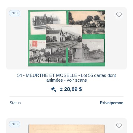
Nur ermäßigt
Kostenloser Versand
Neu
Zahlungsmethoden
PayPal
Banküberweisung
Visa
Mastercard
Bancontact
iDeal
54 - MEURTHE ET MOSELLE - Lot 55 cartes dont
animées - voir scans
Maestro
± 28,89 $
Gesamte Auswahl aufheben
Wohnsitz des Verkäufers
Status
Privatperson
Weltweit
Neu