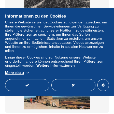
Informationen zu den Cookies
Unsere Website verwendet Cookies zu folgenden Zwecken: um
11 CASTELNAUDARY TUNNEL DE LA LIGNE DE
Ihnen die gewünschten Serviceleitungen zur Verfügung zu
CASTRES
stellen, die Sicherheit auf unserer Plattform zu gewährleisten,
± 5,80 $
Ihre Präferenzen zu speichern, um Ihnen das Surfen
5,90 €
-15 %
angenehmer zu machen, Statistiken zu erstellen, um unsere
Website an Ihre Bedürfnisse anzupassen, Videos anzuzeigen
Status
Gewerblicher Händler
und Ihnen zu ermöglichen, Inhalte in sozialen Netzwerken zu
teilen.
Einige dieser Cookies sind zur Nutzung unserer Website
erforderlich, andere können entsprechend Ihren Präferenzen
Neu
eingestellt werden.
Weitere Informationen
Mehr dazu