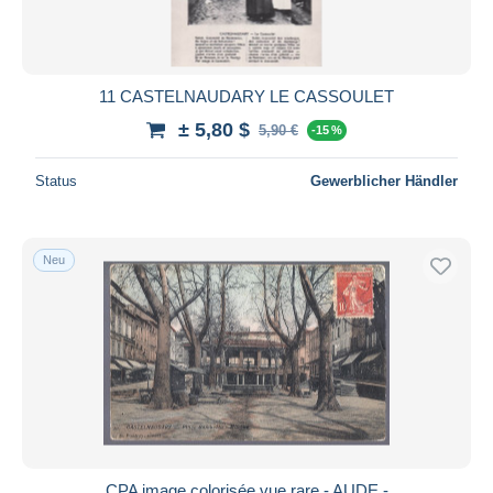
11 CASTELNAUDARY LE CASSOULET
± 5,80 $
5,90 €
-15 %
Status
Gewerblicher Händler
Neu
CPA image colorisée vue rare - AUDE -