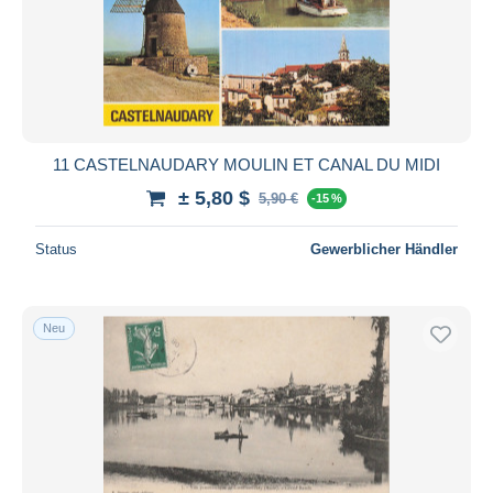
11 CASTELNAUDARY MOULIN ET CANAL DU MIDI
± 5,80 $
5,90 €
-15 %
Status
Gewerblicher Händler
Neu