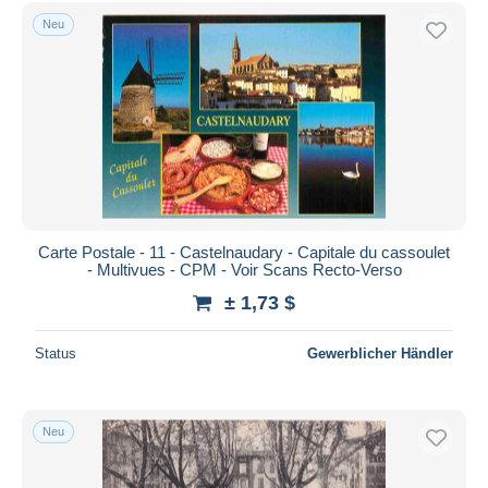
Kostenloser Versand
Neu
Zahlungsmethoden
PayPal
Banküberweisung
Visa
Mastercard
Bancontact
iDeal
Carte Postale - 11 - Castelnaudary - Capitale du cassoulet
- Multivues - CPM - Voir Scans Recto-Verso
Maestro
± 1,73 $
Gesamte Auswahl aufheben
Wohnsitz des Verkäufers
Status
Gewerblicher Händler
Weltweit
Neu