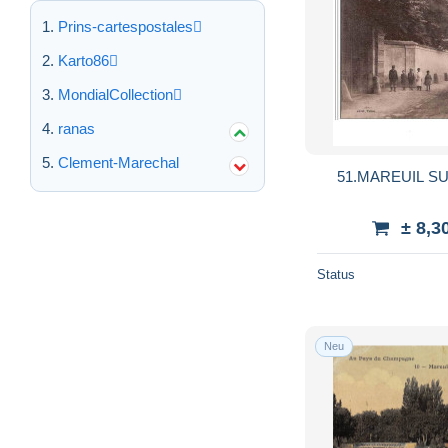
Prins-cartespostales
Karto86
MondialCollection
ranas
Clement-Marechal
51.MAREUIL S
± 8,3
Status
Neu