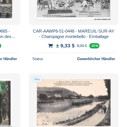
665 -
CAR-AAWP6-51-0448 - MAREUIL-SUR-AY
on des
- Champagne montebello - Emballage
étier- En
± 9,33 $
9,00 €
%
-10 %
r Händler
Status
Gewerblicher Händler
Neu