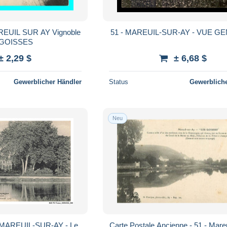
AREUIL SUR AY Vignoble
51 - MAREUIL-SUR-AY - VUE G
 GOISSES
± 2,29 $
± 6,68 $
Gewerblicher Händler
Status
Gewerbliche
Neu
 MAREUIL-SUR-AY - Le
Carte Postale Ancienne - 51 - Mareu