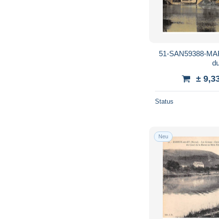
51-SAN59388-MAR
d
± 9,3
Status
Neu