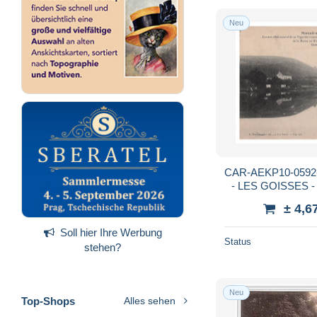
Neu
CAR-AEKP10-0592
- LES GOISSES - C
ce vign
± 4,6
Soll hier Ihre Werbung
Status
stehen?
Neu
Top-Shops
Alles sehen