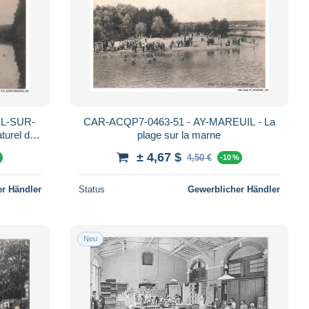
IL-SUR-
CAR-ACQP7-0463-51 - AY-MAREUIL - La
turel de
plage sur la marne
± 4,67 $
4,50 €
%
-10 %
r Händler
Status
Gewerblicher Händler
Neu