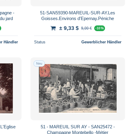
pagne -
51-SAN59390-MAREUIL-SUR-AY.Les
u jard
Goisses.Environs d'Epernay.Péniche
± 9,33 $
9,00 €
%
-10 %
r Händler
Status
Gewerblicher Händler
Neu
'Eglise
51 - MAREUIL SUR AY - SAN25472 -
Champagne Montebello -Métier