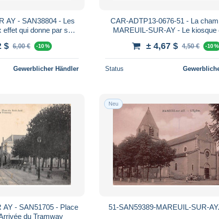
 AY - SAN38804 - Les
CAR-ADTP13-0676-51 - La cham
 effet qui donne par sa
MAREUIL-SUR-AY - Le kiosque d
t sur les eaux du Canal
2 $
± 4,67 $
6,00 €
4,50 €
-10 %
-10 
Gewerblicher Händler
Status
Gewerbliche
Neu
AY - SAN51705 - Place
51-SAN59389-MAREUIL-SUR-AY.L
- Arrivée du Tramway