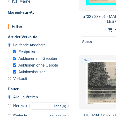
[51] Marne
Mareuil-sur-Ay
a732 / 289 51 - M
LES
Filter
Art der Verkäufe
Status
Laufende Angebote
Festpreise
Auktionen mit Geboten
Neu
Auktionen ohne Gebote
Auktionshäuser
Verkauft
Dauer
Alle Laufzeiten
Neu seit
Tage(n)
BDEP8-0779-51 -
Endet in