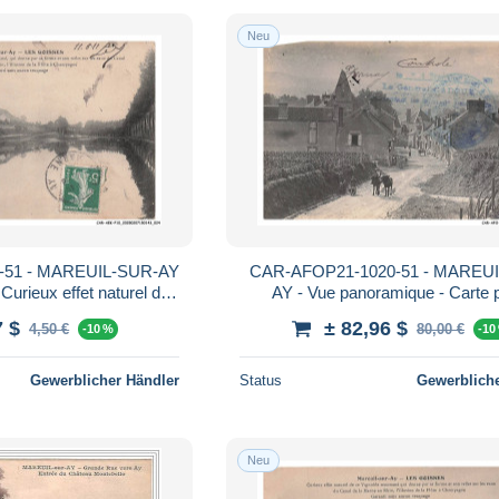
Neu
-51 - MAREUIL-SUR-AY
CAR-AFOP21-1020-51 - MAREU
urieux effet naturel de
AY - Vue panoramique - Carte 
oble renommé
7 $
± 82,96 $
4,50 €
80,00 €
-10 %
-10
Gewerblicher Händler
Status
Gewerbliche
Neu