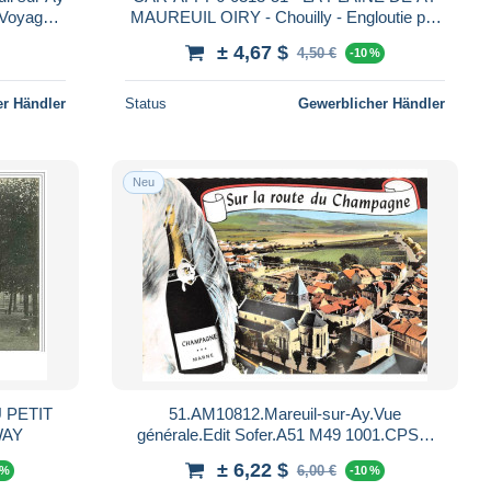
 Voyagée
MAUREUIL OIRY - Chouilly - Engloutie par
cto-V
l'inondation
± 4,67 $
4,50 €
-10 %
r Händler
Status
Gewerblicher Händler
Neu
 PETIT
51.AM10812.Mareuil-sur-Ay.Vue
WAY
générale.Edit Sofer.A51 M49 1001.CPSM
15x10 cm
± 6,22 $
6,00 €
 %
-10 %