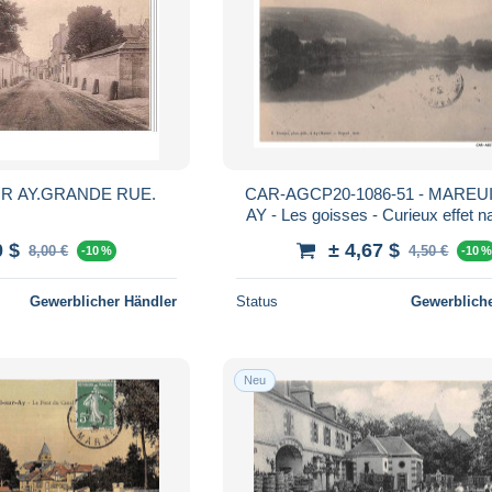
UR AY.GRANDE RUE.
CAR-AGCP20-1086-51 - MAREU
AY - Les goisses - Curieux effet na
ce vignobe
0 $
± 4,67 $
8,00 €
4,50 €
-10 %
-10 
Gewerblicher Händler
Status
Gewerbliche
Neu