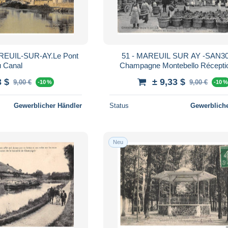
EUIL-SUR-AY.Le Pont
51 - MAREUIL SUR AY -SAN30
u Canal
Champagne Montebello Récepti
Bouteilles - Agriculture - Vigne - M
3 $
± 9,33 $
9,00 €
9,00 €
-10 %
-10 
l'état
Gewerblicher Händler
Status
Gewerbliche
Neu