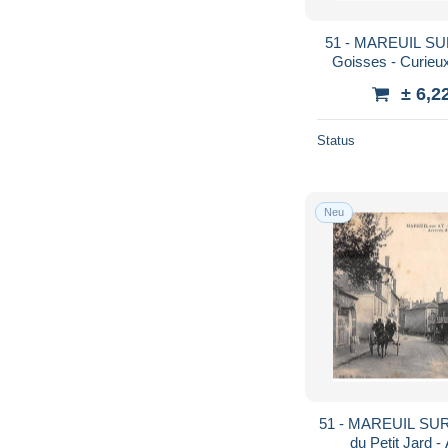
51 - MAREUIL SUR
Goisses - Curieux
forme et son refle
± 6,2
Status
Neu
51 - MAREUIL SUR 
du Petit Jard 