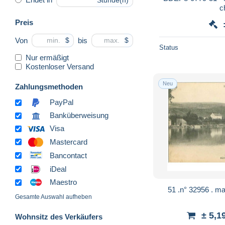
Stunde(n)
c
Preis
Von
bis
$
$
Status
Nur ermäßigt
Kostenloser Versand
Neu
Zahlungsmethoden
PayPal
Banküberweisung
Visa
Mastercard
Bancontact
iDeal
Maestro
51 .n° 32956 . mar
Gesamte Auswahl aufheben
± 5,1
Wohnsitz des Verkäufers