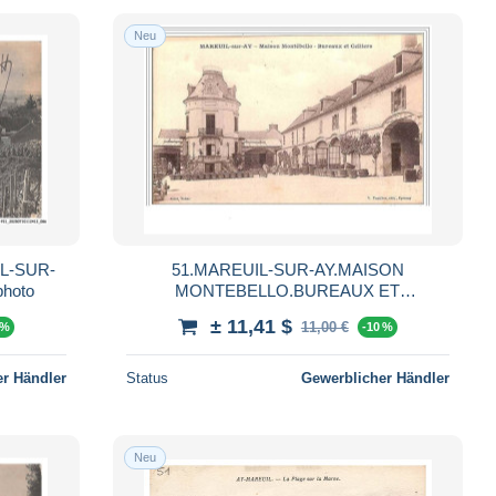
Neu
IL-SUR-
51.MAREUIL-SUR-AY.MAISON
photo
MONTEBELLO.BUREAUX ET
CELLIERS.CAVES.
± 11,41 $
11,00 €
 %
-10 %
r Händler
Status
Gewerblicher Händler
Neu