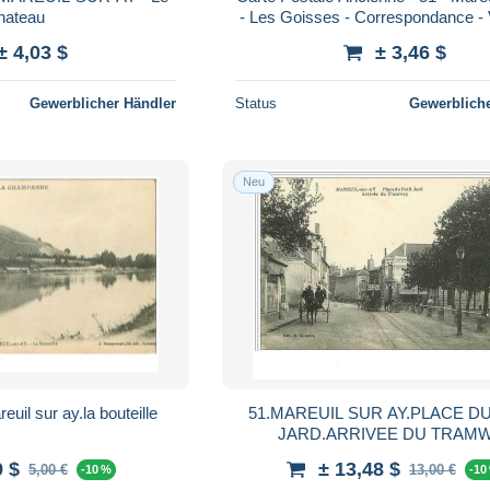
hateau
- Les Goisses - Correspondance -
en 1918 - CPA - Voir Scans Re
± 4,03 $
± 3,46 $
Gewerblicher Händler
Status
Gewerbliche
Neu
euil sur ay.la bouteille
51.MAREUIL SUR AY.PLACE DU
JARD.ARRIVEE DU TRAM
9 $
± 13,48 $
5,00 €
13,00 €
-10 %
-10