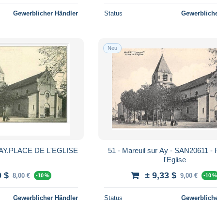
Gewerblicher Händler
Status
Gewerbliche
Neu
AY.PLACE DE L'EGLISE
51 - Mareuil sur Ay - SAN20611 - 
l'Eglise
0 $
± 9,33 $
8,00 €
9,00 €
-10 %
-10 
Gewerblicher Händler
Status
Gewerbliche