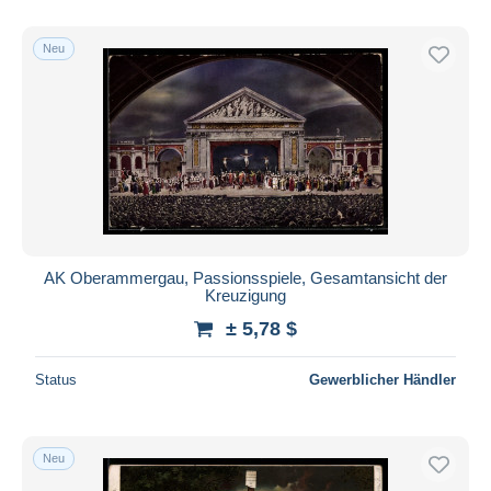
Nur ermäßigt
Kostenloser Versand
Neu
Zahlungsmethoden
PayPal
Banküberweisung
Visa
Mastercard
Bancontact
iDeal
AK Oberammergau, Passionsspiele, Gesamtansicht der
Kreuzigung
Maestro
± 5,78 $
Gesamte Auswahl aufheben
Wohnsitz des Verkäufers
Status
Gewerblicher Händler
Weltweit
Neu