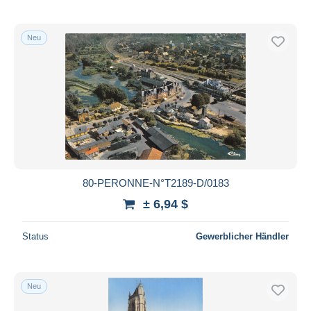
Neu
80-PERONNE-N°T2189-D/0183
± 6,94 $
Status
Gewerblicher Händler
Neu