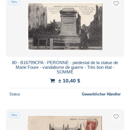
Neu
Kostenloser Versand
Zahlungsmethoden
PayPal
Banküberweisung
Visa
Mastercard
Bancontact
80 - B16799CPA - PERONNE - piedestal de la statue de
iDeal
Marie Foure - vandalisme de guerre - Très bon état -
SOMME
Maestro
± 10,40 $
Gesamte Auswahl aufheben
Wohnsitz des Verkäufers
Status
Gewerblicher Händler
Weltweit
Neu