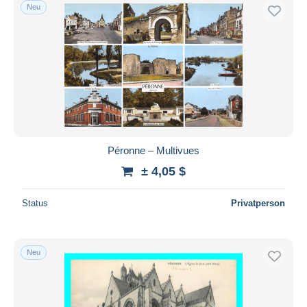
Neu
Péronne – Multivues
± 4,05 $
Status
Privatperson
Neu