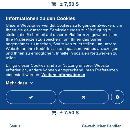
± 7,50 $
Status
Gewerblicher Händler
Informationen zu den Cookies
Unsere Website verwendet Cookies zu folgenden Zwecken: um
Ihnen die gewünschten Serviceleitungen zur Verfügung zu
stellen, die Sicherheit auf unserer Plattform zu gewährleisten,
Neu
Ihre Präferenzen zu speichern, um Ihnen das Surfen
angenehmer zu machen, Statistiken zu erstellen, um unsere
Website an Ihre Bedürfnisse anzupassen, Videos anzuzeigen
und Ihnen zu ermöglichen, Inhalte in sozialen Netzwerken zu
teilen.
Einige dieser Cookies sind zur Nutzung unserer Website
erforderlich, andere können entsprechend Ihren Präferenzen
eingestellt werden.
Weitere Informationen
Mehr dazu
6330 Kufstein Gebrauchsspuren Berghaus Hinterdux u.
Gasthaus Schneerose ... - 10403276
± 7,50 $
Status
Gewerblicher Händler