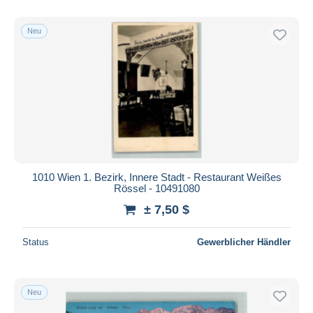
Nur ermäßigt
Kostenloser Versand
Neu
Zahlungsmethoden
PayPal
Banküberweisung
Visa
Mastercard
Bancontact
iDeal
1010 Wien 1. Bezirk, Innere Stadt - Restaurant Weißes
Rössel - 10491080
Maestro
± 7,50 $
Gesamte Auswahl aufheben
Wohnsitz des Verkäufers
Status
Gewerblicher Händler
Weltweit
Neu