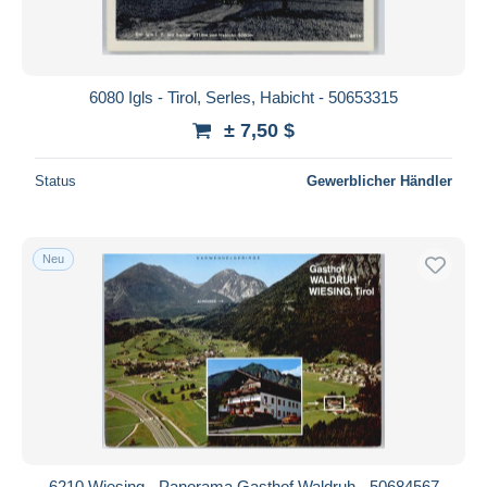
6080 Igls - Tirol, Serles, Habicht - 50653315
± 7,50 $
Status
Gewerblicher Händler
Neu
6210 Wiesing - Panorama Gasthof Waldruh - 50684567