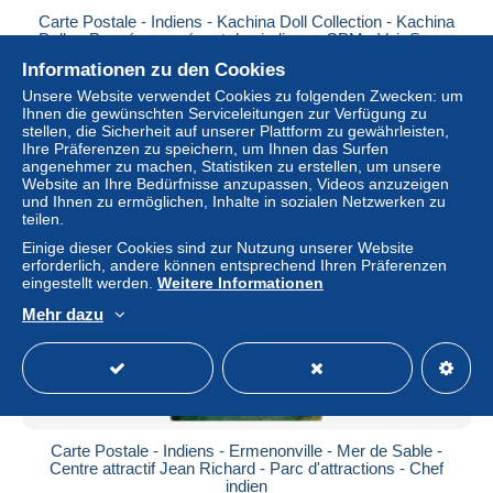
Carte Postale - Indiens - Kachina Doll Collection - Kachina
Dolls - Poupées représent des indiens - CPM - Voir Scans
Rec
Informationen zu den Cookies
± 2,30 $
Unsere Website verwendet Cookies zu folgenden Zwecken: um
Ihnen die gewünschten Serviceleitungen zur Verfügung zu
stellen, die Sicherheit auf unserer Plattform zu gewährleisten,
Status
Gewerblicher Händler
Ihre Präferenzen zu speichern, um Ihnen das Surfen
angenehmer zu machen, Statistiken zu erstellen, um unsere
Website an Ihre Bedürfnisse anzupassen, Videos anzuzeigen
und Ihnen zu ermöglichen, Inhalte in sozialen Netzwerken zu
teilen.
Neu
Einige dieser Cookies sind zur Nutzung unserer Website
erforderlich, andere können entsprechend Ihren Präferenzen
eingestellt werden.
Weitere Informationen
Mehr dazu
Carte Postale - Indiens - Ermenonville - Mer de Sable -
Centre attractif Jean Richard - Parc d'attractions - Chef
indien