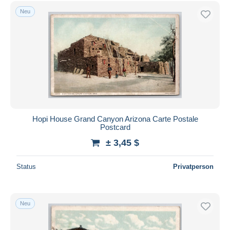
Kostenloser Versand
Neu
Zahlungsmethoden
PayPal
Banküberweisung
Visa
Mastercard
Bancontact
iDeal
Hopi House Grand Canyon Arizona Carte Postale
Postcard
Maestro
± 3,45 $
Gesamte Auswahl aufheben
Wohnsitz des Verkäufers
Status
Privatperson
Weltweit
Neu