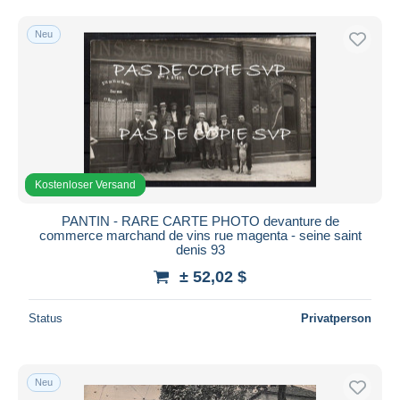
Kostenloser Versand
Neu
Zahlungsmethoden
PayPal
Banküberweisung
Visa
Mastercard
Bancontact
Kostenloser Versand
iDeal
PANTIN - RARE CARTE PHOTO devanture de
Maestro
commerce marchand de vins rue magenta - seine saint
Gesamte Auswahl aufheben
denis 93
± 52,02 $
Wohnsitz des Verkäufers
Weltweit
Status
Privatperson
Neu