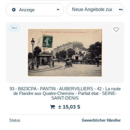
Art der Verkäufe
Anzeige
Hauptkategorien
Laufende Angebote
Ansichtskarten
Festpreise
Europa
Neu
Auktionen mit Geboten
Frankreich
Auktionen ohne Gebote
[93] Seine Saint Denis
Auktionshäuser
Verkauft
Pantin
Dauer
Alle Laufzeiten
Neu seit
Tage(n)
93 - B823CPA - PANTIN - AUBERVILLIERS - 42 - La route
de Flandre aux Quatre-Chemins - Parfait état - SEINE-
Endet in
Stunde(n)
SAINT-DENIS
± 15,03 $
Preis
Von
bis
$
$
Status
Gewerblicher Händler
Nur ermäßigt