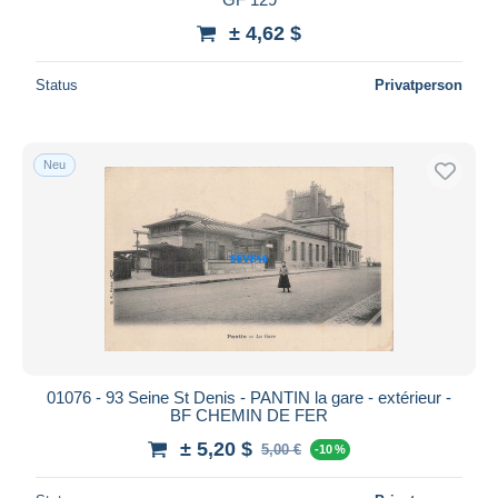
± 4,62 $
Status
Privatperson
Neu
01076 - 93 Seine St Denis - PANTIN la gare - extérieur -
BF CHEMIN DE FER
± 5,20 $
5,00 €
-10 %