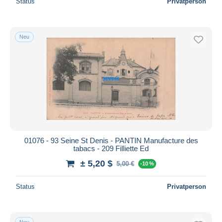
Status
Privatperson
Neu
01076 - 93 Seine St Denis - PANTIN Manufacture des
tabacs - 209 Filliette Ed
± 5,20 $
5,00 €
-10 %
Status
Privatperson
Neu