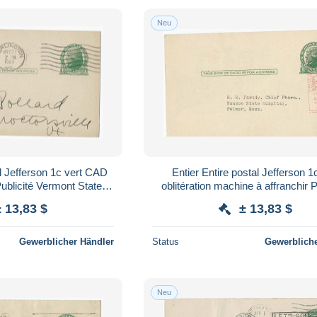
Neu
al Jefferson 1c vert CAD
Entier Entire postal Jefferson 1
ublicité Vermont State
oblitération machine à affranchir P
 convention Fairlee
American professional pharma
± 13,83 $
± 13,83 $
Gewerblicher Händler
Status
Gewerbliche
Neu