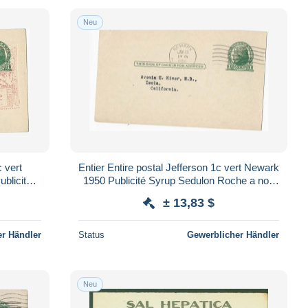
Neu
c vert
Entier Entire postal Jefferson 1c vert Newark
ublicité
1950 Publicité Syrup Sedulon Roche a non
cist
narcotic cough remedy
± 13,83 $
r Händler
Status
Gewerblicher Händler
Neu