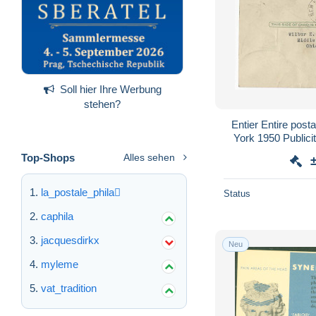
Soll hier Ihre Werbung
stehen?
Entier Entire post
York 1950 Publici
products
Top-Shops
Alles sehen
la_postale_phila
Status
caphila
jacquesdirkx
Neu
myleme
vat_tradition