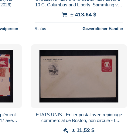
 2026)
10 C. Columbus and Liberty, Sammlung von
54 Umschlägen, gebraucht und ungebraucht
± 413,64 $
ivatperson
Status
Gewerblicher Händler
mplément
ETATS UNIS - Entier postal avec repiquage
947 avec
commercial de Boston, non circulé - L
185795
± 11,52 $