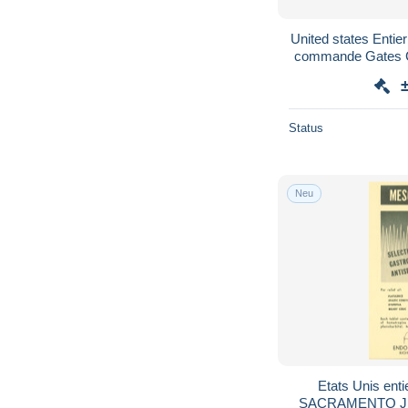
United states Entie
commande Gates Ch
+ Justin Gat
Status
Neu
Etats Unis ent
SACRAMENTO JUN