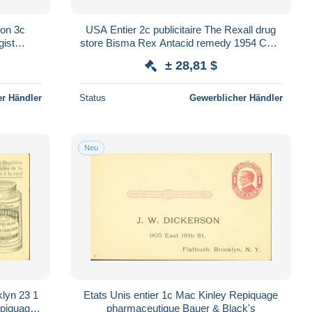
ton 3c
USA Entier 2c publicitaire The Rexall drug
gist
store Bisma Rex Antacid remedy 1954 CAD
ier d'Or
Fairmont 20 SEPT 1954
± 28,81 $
r Händler
Status
Gewerblicher Händler
Neu
klyn 23 1
Etats Unis entier 1c Mac Kinley Repiquage
piquage
pharmaceutique Bauer & Black's