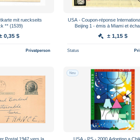
tkarte mit rueckseits
USA - Coupon-réponse Internation
k ** (1539)
Beijing 1 - émis à Miami et éch
Montevideo - voir détails
± 0,35 $
± 1,15 $
Privatperson
Status
Pr
Neu
er Postal 1947 vers la
USA - PS - 2000 Adopting a Child