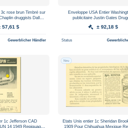
r 3c rose brun Timbré sur
Enveloppe USA Entier Washing
aplin druggists Dalles
publicitaire Justin Gates Drug
es Bros Sacramento
Sacramento Killer CAD faible Mort
± 57,61 $
± 92,18 $
1864
Gewerblicher Händler
Status
Gewerbliche
Neu
ier 1c Jefferson CAD
Etats Unis entier 1c Sheridan Broo
 14 1949 Repiquage
1909 Pour Chihuahua Mexique Re