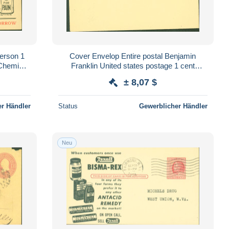
ferson 1
Cover Envelop Entire postal Benjamin
Chemists
Franklin United states postage 1 cent
ZMO
Surcharge overprint Universal postal
± 8,07 $
congress
r Händler
Status
Gewerblicher Händler
Neu