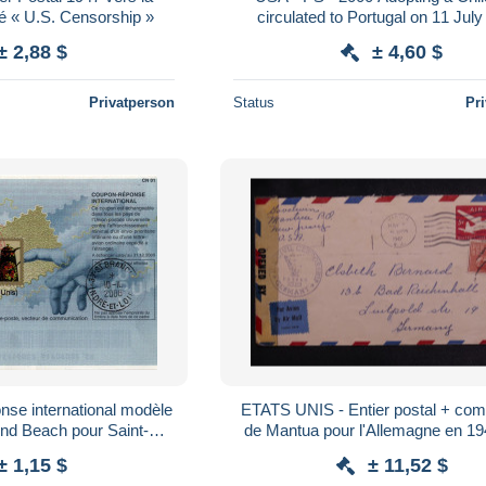
é « U.S. Censorship »
circulated to Portugal on 11 July
± 2,88 $
± 4,60 $
Privatperson
Status
Pr
se international modèle
ETATS UNIS - Entier postal + co
ond Beach pour Saint-
de Mantua pour l'Allemagne en 1
nce - voir détails
contrôle postal - L 185807
± 1,15 $
± 11,52 $