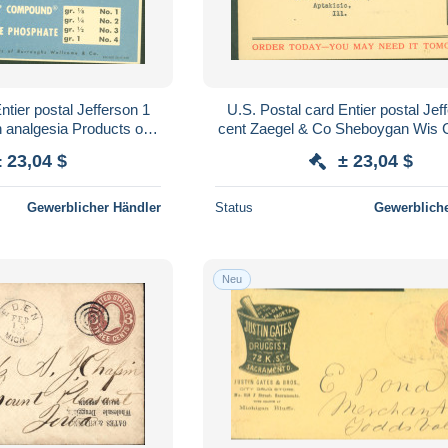
ntier postal Jefferson 1
U.S. Postal card Entier postal Jef
 analgesia Products of
cent Zaegel & Co Sheboygan Wis 
ellcome & co 1950
Trial bottle free Oil for pain 
± 23,04 $
± 23,04 $
Gewerblicher Händler
Status
Gewerbliche
Neu