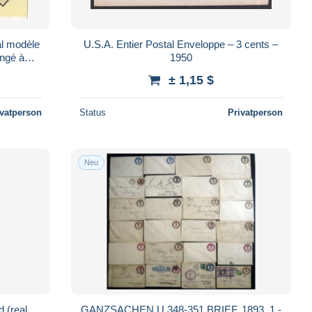
al modèle
U.S.A. Entier Postal Enveloppe – 3 cents –
angé à
1950
± 1,15 $
ivatperson
Status
Privatperson
Neu
 (real
GANZSACHEN U 348-351 BRIEF, 1893, 1 -