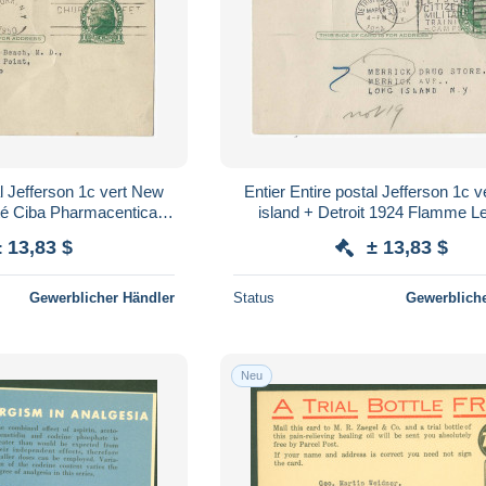
al Jefferson 1c vert New
Entier Entire postal Jefferson 1c v
té Ciba Pharmacentical
island + Detroit 1924 Flamme Le
 Antihistamnic
citizens militar Pub Stearns Lax
± 13,83 $
± 13,83 $
Gewerblicher Händler
Status
Gewerbliche
Neu