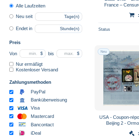
France – Censur
Alle Laufzeiten
Neu seit
Tage(n)
Endet in
Stunde(n)
Status
Preis
Neu
Von
bis
$
$
Nur ermäßigt
Kostenloser Versand
Zahlungsmethoden
PayPal
Banküberweisung
Visa
Mastercard
USA - Coupon-répon
Beijing 2 - Orm
Bancontact
Btanchs - Fra
iDeal