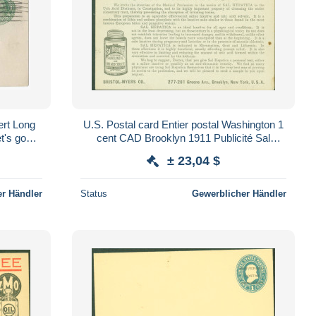
ert Long
U.S. Postal card Entier postal Washington 1
t's go
cent CAD Brooklyn 1911 Publicité Sal
ative
Hepatica Bristol Myers Co New York USA
± 23,04 $
r Händler
Status
Gewerblicher Händler