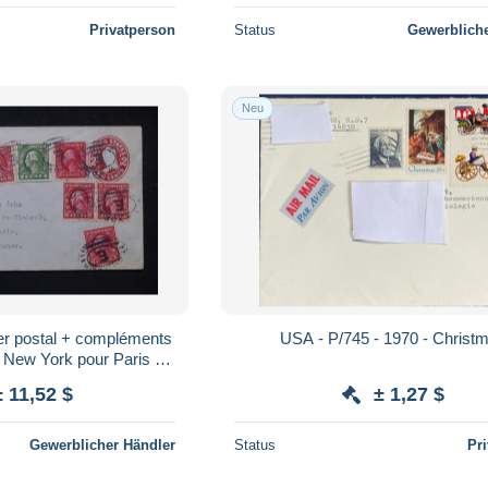
Privatperson
Status
Gewerbliche
Neu
er postal + compléments
USA - P/745 - 1970 - Christ
New York pour Paris en
- L 179810
± 11,52 $
± 1,27 $
Gewerblicher Händler
Status
Pr