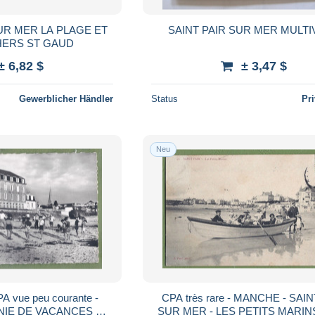
SUR MER LA PLAGE ET
SAINT PAIR SUR MER MULT
HERS ST GAUD
± 6,82 $
± 3,47 $
Gewerblicher Händler
Status
Pr
Neu
A vue peu courante -
CPA très rare - MANCHE - SAINT PAIR
NIE DE VACANCES DE
SUR MER - LES PETITS MARINS 