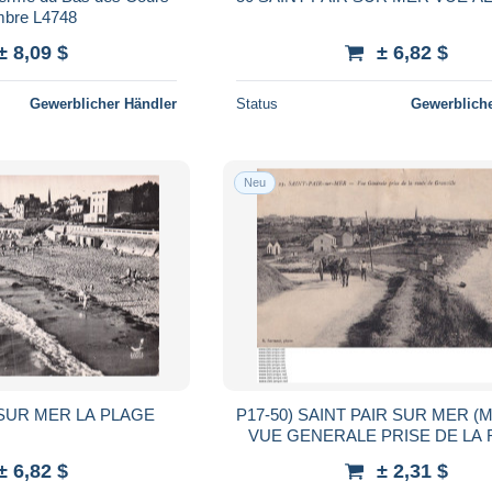
28-Timbre L4748
± 8,09 $
± 6,82 $
Gewerblicher Händler
Status
Gewerbliche
Neu
 SUR MER LA PLAGE
P17-50) SAINT PAIR SUR MER 
VUE GENERALE PRISE DE LA
DE GRANVILLE - ( ANIMEE - 2 
± 6,82 $
± 2,31 $