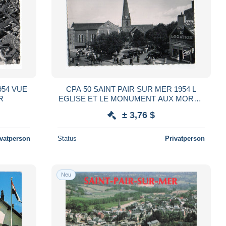
CPA 50 SAINT PAIR SUR MER 1954 L
R
EGLISE ET LE MONUMENT AUX MORTS
CHEVAUX AVEC CAVALIERS AGENCE
± 3,76 $
DE LOCATION
ivatperson
Status
Privatperson
Neu