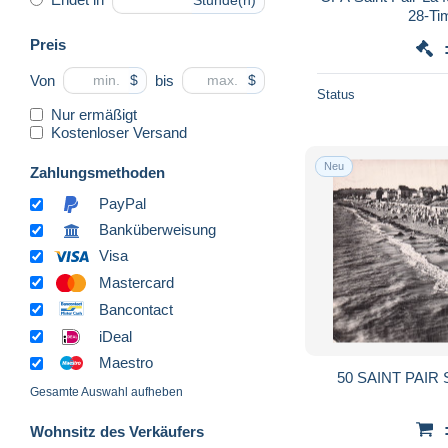
Stunde(n)
Preis
Von
bis
$
$
Status
Nur ermäßigt
Kostenloser Versand
Neu
Zahlungsmethoden
PayPal
Banküberweisung
Visa
Mastercard
Bancontact
iDeal
Maestro
50 SAINT PAIR
Gesamte Auswahl aufheben
Wohnsitz des Verkäufers