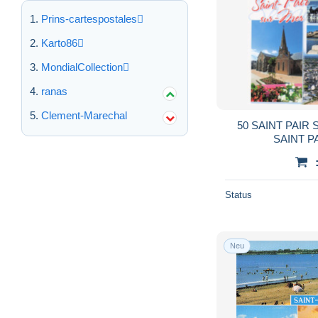
Prins-cartespostales
Karto86
MondialCollection
ranas
Clement-Marechal
50 SAINT PAIR
SAINT P
Status
Neu