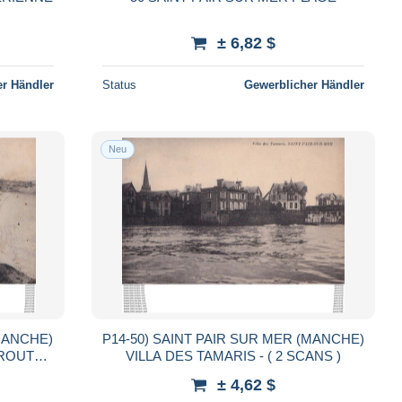
± 6,82 $
r Händler
Status
Gewerblicher Händler
Neu
(MANCHE)
P14-50) SAINT PAIR SUR MER (MANCHE)
 ROUTE
VILLA DES TAMARIS - ( 2 SCANS )
SCANS )
± 4,62 $