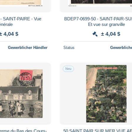
- SAINT-PAIRE - Vue
BDEP7-0699-50 - SAINT-PAIR-S
énérale
Et vue sur granville
± 4,04 $
± 4,04 $
Gewerblicher Händler
Status
Gewerbliche
Neu
ferme du Bas des Cours-
50 SAINT PAIR SUR MER VUE A