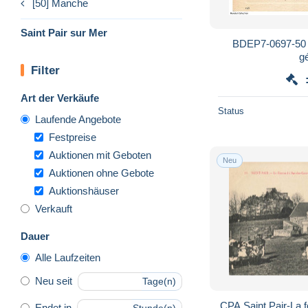
[50] Manche
Saint Pair sur Mer
BDEP7-0697-50 
g
Filter
Art der Verkäufe
Status
Laufende Angebote
Festpreise
Auktionen mit Geboten
Neu
Auktionen ohne Gebote
Auktionshäuser
Verkauft
Dauer
Alle Laufzeiten
Neu seit
Tage(n)
CPA Saint Pair-La 
Endet in