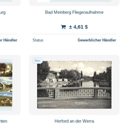
urg
Bad Meinberg Fliegeraufnahme
± 4,61 $
r Händler
Status
Gewerblicher Händler
Neu
hten
Herford an der Werra