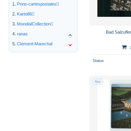
Prins-cartespostales
Halle i. Westf.
141
Haltern
457
Karto86
Halver
76
MondialCollection
Hamm
383
Bad Salzufle
ranas
Harsewinkel
50
Clement-Marechal
Hattingen
664
Heinsberg
211
Status
Hemer
172
Hennef
207
Herford
589
Neu
Herne
831
Herten
71
Herzogenrath
194
Hilchenbach
214
Hilden
136