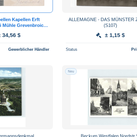
llen Kapellen Erft
ALLEMAGNE - DAS MÜNSTER 
i Mühle Grevenbroich
(S107)
sen Holzheim Mühlrath
± 34,56 $
± 1,15 $
kirchen
Gewerblicher Händler
Status
Pr
Neu
ermannsdenkmal
Beckum Westfalen Nordstr 