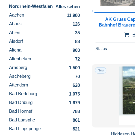
Nordrhein-Westfalen
Alles sehen
Aachen
11.980
AK Gruss Cape
Ahaus
126
Bahnhof Brauere
bei Neuss Noithau
Ahlen
35
Neu
Alsdorf
88
Status
Altena
903
Altenbeken
72
Arnsberg
1.500
Neu
Ascheberg
70
Attendorn
628
Bad Berleburg
1.075
Bad Driburg
1.679
Bad Honnef
788
Bad Laasphe
861
Bad Lippspringe
821
Hiddesen H