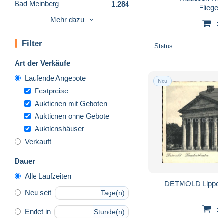
Bad Meinberg
1.284
Flieg
Bad Münstereifel
680
Mehr dazu
Bad Oeynhausen
2.389
Filter
Bad Salzuflen
2.786
Status
Bad Sassendorf
409
Art der Verkäufe
Bad Wünnenberg
99
Laufende Angebote
Neu
Beckum
187
Festpreise
Bergheim
107
Auktionen mit Geboten
Auktionen ohne Gebote
Bergisch Gladbach
653
Auktionshäuser
Bergneustadt
165
Verkauft
Beverungen
341
Bielefeld
2.124
Dauer
Bocholt
145
Alle Laufzeiten
DETMOLD Lippe
Bochum
1.843
Neu seit
Tage(n)
Bonn
10.145
Endet in
Stunde(n)
Borken
238