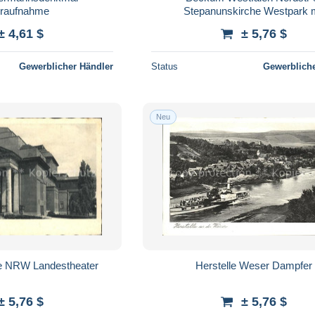
eraufnahme
Stepanunskirche Westpark m
Kriegerdenkmal Marktpla
± 4,61 $
± 5,76 $
Gewerblicher Händler
Status
Gewerbliche
Neu
 NRW Landestheater
Herstelle Weser Dampfer
± 5,76 $
± 5,76 $