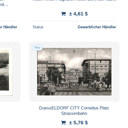
it
± 4,61 $
r Händler
Status
Gewerblicher Händler
Neu
DuessELDORF CITY Cornelius Platz
Strassenbahn
± 5,76 $