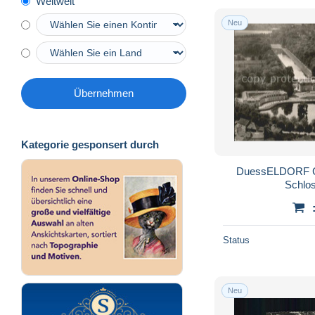
Weltweit
Duisburg
6.443
Neu
Dülmen
215
Düren
2.593
Düsseldorf
17.037
Emmerich
763
Übernehmen
Emsdetten
44
Enger
70
Kategorie gesponsert durch
Ennepetal
197
Erftstadt
29
DuessELDORF CITY Fliegeraufnahme
Schlo
Erkelenz
77
Erkrath
7
Eschweiler
477
Status
Espelkamp
144
Essen
8.969
Neu
Euskirchen
1.695
Frechen
63