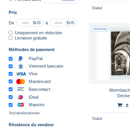
Borken
238
Statut
Bornheim
40
Prix
Bottrop
188
De
à
$US
$US
Brakel
103
Nouveau
Uniquement en réduction
Brilon
577
Livraison gratuite
Bruehl
451
Méthodes de paiement
Buende
618
PayPal
Castrop-Rauxel
271
Virement bancaire
Coesfeld
197
Visa
Datteln
121
Mastercard
Detmold
2 388
Bancontact
Wormbach 
Dinslaken
85
Decke
iDeal
Dormagen
325
±
Maestro
Dorsten
235
Tout désélectionner
Statut
Dortmund
4 039
Résidence du vendeur
Drachenfels
1 299