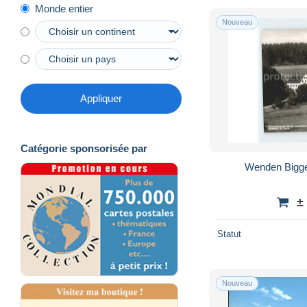
Monde entier
Duelmen
215
Nouveau
Dueren
2 596
Duesseldorf
17 063
Duisburg
6 447
Emmerich
763
Appliquer
Emsdetten
44
Enger
70
Catégorie sponsorisée par
Ennepetal
197
Wenden Bigge
Erftstadt
29
Erkelenz
77
±
Erkrath
7
Eschweiler
478
Statut
Espelkamp
144
Essen
8 976
Nouveau
Euskirchen
1 701