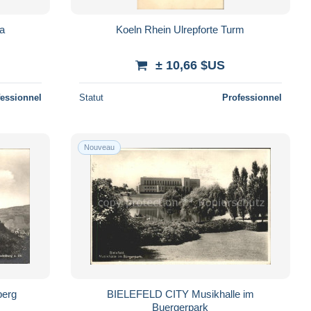
a
Koeln Rhein Ulrepforte Turm
± 10,66 $US
fessionnel
Statut
Professionnel
Nouveau
berg
BIELEFELD CITY Musikhalle im
Buergerpark