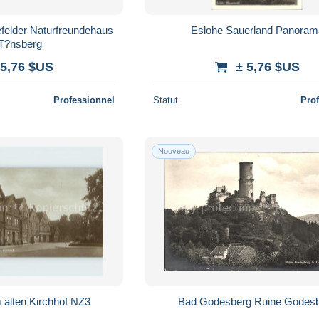
efelder Naturfreundehaus
Eslohe Sauerland Panoram
T?nsberg
 5,76 $US
± 5,76 $US
Professionnel
Statut
Pro
Nouveau
 alten Kirchhof NZ3
Bad Godesberg Ruine Godes