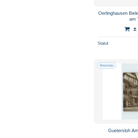
Hoexter
1 367
Hueckelhoven
26
Oerlinghausen Biel
am 
Huerth
103
±
Ibbenbueren
285
Iserlohn
704
Statut
Juelich
368
Kamen
63
Nouveau
Kerpen
110
Kevelaer
1 402
Kirchlengern
23
Kleve
1 083
Koeln
30 767
Koenigswinter
3 862
Krefeld
5 515
Kreuztal
62
Guetersloh Am
Lage
76