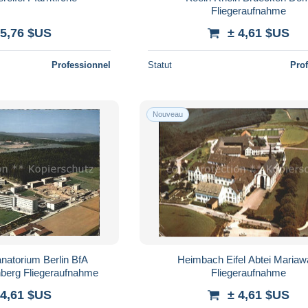
Fliegeraufnahme
 5,76 $US
± 4,61 $US
Professionnel
Statut
Pro
Nouveau
natorium Berlin BfA
Heimbach Eifel Abtei Mariaw
nberg Fliegeraufnahme
Fliegeraufnahme
 4,61 $US
± 4,61 $US