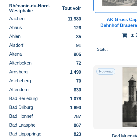
Rhénanie-du-Nord-
Tout voir
Westphalie
Aachen
11 980
AK Gruss Cape
Bahnhof Brauere
Ahaus
126
bei Neuss Noithau
± 
Ahlen
35
Neu
Alsdorf
91
Statut
Altena
905
Altenbeken
72
Arnsberg
1 499
Nouveau
Ascheberg
70
Attendorn
630
Bad Berleburg
1 078
Bad Driburg
1 690
Bad Honnef
787
Bad Laasphe
867
Bad Lippspringe
823
Bad Muenster