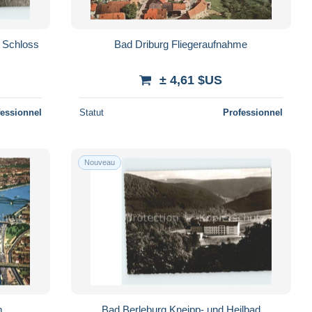
d Schloss
Bad Driburg Fliegeraufnahme
± 4,61 $US
fessionnel
Statut
Professionnel
Nouveau
m
Bad Berleburg Kneipp- und Heilbad