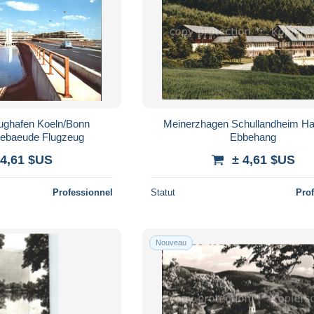
lughafen Koeln/Bonn
Meinerzhagen Schullandheim H
gebaeude Flugzeug
Ebbehang
 4,61 $US
± 4,61 $US
Professionnel
Statut
Pro
Nouveau