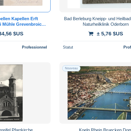
llen Kapellen Erft
Bad Berleburg Kneipp- und Heilba
i Mühle Grevenbroich
Naturheilklinik Oderborn
sen Holzheim Mühlrath
34,56 $US
± 5,76 $US
kirchen
Professionnel
Statut
Pro
Nouveau
eifel Pfarrkirche
Koeln Rhein Bruecken Do