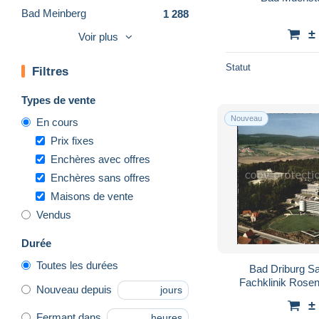
Bad Meinberg
1 288
±
Bad Muenstereifel
684
Voir plus
Bad Oeynhausen
2 391
Statut
Filtres
Bad Salzuflen
2 791
Bad Sassendorf
410
Types de vente
Bad Wuennenberg
99
Nouveau
En cours
Beckum
187
Prix fixes
Bergheim
107
Enchères avec offres
Enchères sans offres
Bergisch Gladbach
653
Maisons de vente
Bergneustadt
165
Vendus
Beverungen
341
Bielefeld
2 127
Durée
Bocholt
145
Toutes les durées
Bad Driburg Sa
Bochum
1 847
Fachklinik Rose
Nouveau depuis
jours
Bonn
10 178
±
Fermant dans
heures