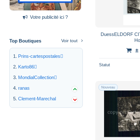
Halle i. Westf.
141
Haltern
Votre publicité ici ?
458
Halver
75
DuessELDORF CITY Phoenix Rhein Rohr-
Hamm
383
Ho
Top Boutiques
Voir tout
Harsewinkel
50
±
Hattingen
664
Prins-cartespostales
Heinsberg
211
Statut
Karto86
Hemer
172
MondialCollection
Hennef
207
ranas
Nouveau
Herford
589
Herne
Clement-Marechal
836
Herten
72
Herzogenrath
194
Hilchenbach
214
Hilden
136