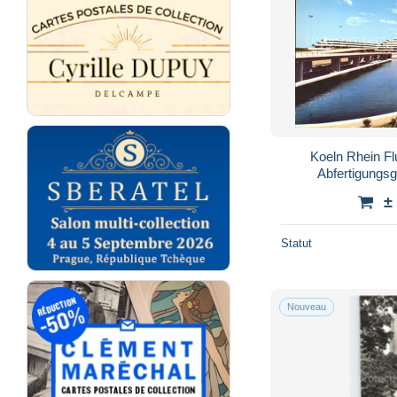
Frechen
63
Geilenkirchen
174
Geldern
258
Gelsenkirchen
1 586
Gescher
32
Getmold
229
Koeln Rhein F
Gevelsberg
152
Abfertigungs
Gladbeck
226
±
Goch
149
Greven
94
Statut
Grevenbroich
101
Gronau
129
Nouveau
Guetersloh
468
Gummersbach
557
Haan
151
Hagen
2 192