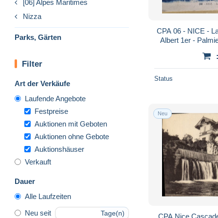
[06] Alpes Maritimes
Nizza
CPA 06 - NICE - La
Parks, Gärten
Albert 1er - Palmie
Édit.
Filter
Status
Art der Verkäufe
Laufende Angebote
Festpreise
Neu
Auktionen mit Geboten
Auktionen ohne Gebote
Auktionshäuser
Verkauft
Dauer
Alle Laufzeiten
Neu seit
Tage(n)
CPA Nice Cascade 