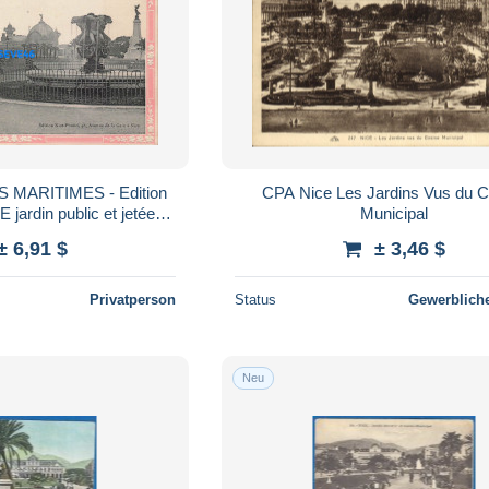
S MARITIMES - Edition
CPA Nice Les Jardins Vus du C
 jardin public et jetée
Municipal
e - cadre rose
± 6,91 $
± 3,46 $
Privatperson
Status
Gewerbliche
Neu