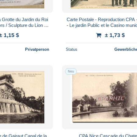
 Grotte du Jardin du Roi
Carte Postale - Reproduction CPA 
rs / Sculpture du Lion -
- Le jardin Public et le Casino muni
 G. Artaud
1900 - CPM format CPA - Voi
± 1,15 $
± 1,73 $
Privatperson
Status
Gewerbliche
Neu
de Gairaut Canal de la
CPA Nice Cascade du Chat