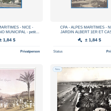
ARITIMES - NICE -
CPA - ALPES MARITIMES - N
MUNICIPAL - petite
JARDIN ALBERT 1ER ET CA
 L.V. & Cie / 11
MUNICIPAL - Belle animation - E
± 1,84 $
± 1,84 $
Giletta / 28
Privatperson
Status
Pr
Neu