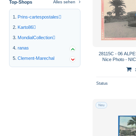
Top-Shops
Alles sehen
Prins-cartespostales
Karto86
MondialCollection
ranas
28115C - 06 ALPE
Clement-Marechal
Nice Photo - NICE
promenad
Status
Neu