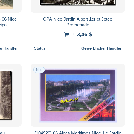
- 06 Nice
CPA Nice Jardin Albert 1er et Jetee
cipal - En
Promenade
r S
± 3,46 $
r Händler
Status
Gewerblicher Händler
Neu
eau
{104920} 06 Alpes Maritimes Nice, Le Jardin