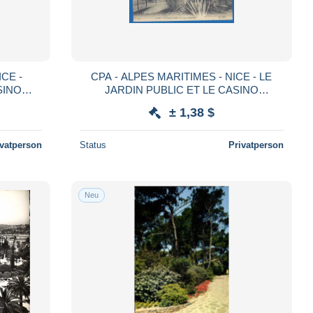
ICE -
CPA - ALPES MARITIMES - NICE - LE
SINO
JARDIN PUBLIC ET LE CASINO
dition
MUNICIPAL - petite animation de second
± 1,38 $
plan - ND Phot./322
ivatperson
Status
Privatperson
Neu