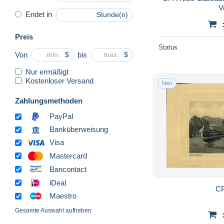
V
Endet in
Stunde(n)
Preis
Status
Von
bis
$
$
Nur ermäßigt
Kostenloser Versand
Neu
Zahlungsmethoden
PayPal
Banküberweisung
Visa
Mastercard
Bancontact
iDeal
CP
Maestro
Gesamte Auswahl aufheben