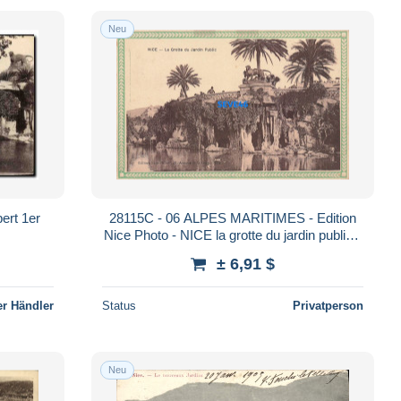
Neu
ert 1er
28115C - 06 ALPES MARITIMES - Edition
Nice Photo - NICE la grotte du jardin public -
cadre vert style art nouveau
± 6,91 $
r Händler
Status
Privatperson
Neu