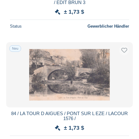
/ EDIT BRUN 3
± 1,73 $
Status
Gewerblicher Händler
Neu
84 / LA TOUR D AIGUES / PONT SUR L EZE / LACOUR
1576 /
± 1,73 $