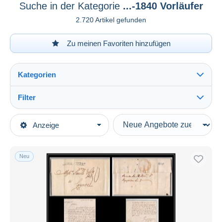
Suche in der Kategorie
...-1840 Vorläufer
2.720 Artikel gefunden
Zu meinen Favoriten hinzufügen
Kategorien
Filter
Alles sehen
Art der Verkäufe
Anzeige
Hauptkategorien
Laufende Angebote
Briefmarken
Festpreise
Europa
Neu
Auktionen mit Geboten
Grossbritannien
Auktionen ohne Gebote
Auktionshäuser
...-1840 Vorläufer
Verkauft
Dauer