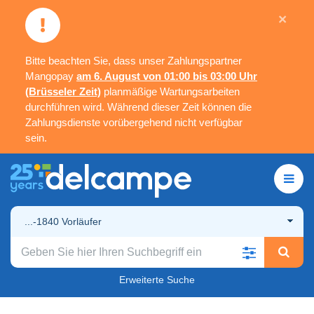
×
Bitte beachten Sie, dass unser Zahlungspartner
Mangopay
am 6. August von 01:00 bis 03:00 Uhr
(Brüsseler Zeit)
planmäßige Wartungsarbeiten
durchführen wird. Während dieser Zeit können die
Zahlungsdienste vorübergehend nicht verfügbar
sein.
...-1840 Vorläufer
Erweiterte Suche