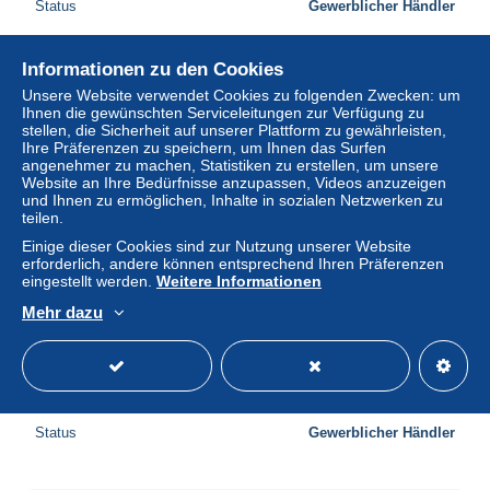
Status
Gewerblicher Händler
Informationen zu den Cookies
Neu
Unsere Website verwendet Cookies zu folgenden Zwecken: um
Ihnen die gewünschten Serviceleitungen zur Verfügung zu
stellen, die Sicherheit auf unserer Plattform zu gewährleisten,
Ihre Präferenzen zu speichern, um Ihnen das Surfen
angenehmer zu machen, Statistiken zu erstellen, um unsere
Website an Ihre Bedürfnisse anzupassen, Videos anzuzeigen
und Ihnen zu ermöglichen, Inhalte in sozialen Netzwerken zu
teilen.
Einige dieser Cookies sind zur Nutzung unserer Website
erforderlich, andere können entsprechend Ihren Präferenzen
eingestellt werden.
Weitere Informationen
Mehr dazu
1932 (22 Febr). Scottish humour. Edinburgh Â USA,
Philadelphia, PA. hand-color lovely illustrated 1.1/2d
franked envelo
300,00 $
Status
Gewerblicher Händler