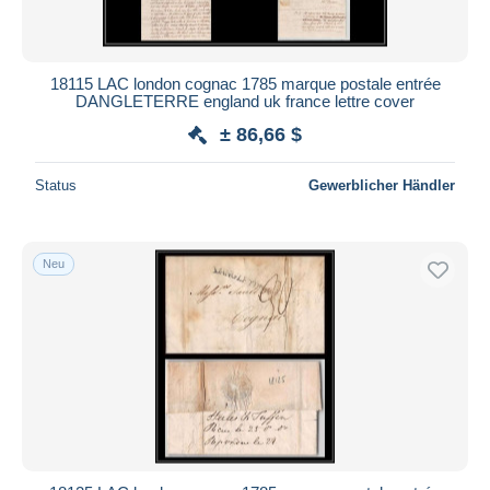
Alle Laufzeiten
Neu seit
Tage(n)
18115 LAC london cognac 1785 marque postale entrée
DANGLETERRE england uk france lettre cover
Endet in
Stunde(n)
± 86,66 $
Preis
Status
Gewerblicher Händler
Von
bis
$
$
Nur ermäßigt
Kostenloser Versand
Neu
Zahlungsmethoden
PayPal
Banküberweisung
Visa
Mastercard
Bancontact
iDeal