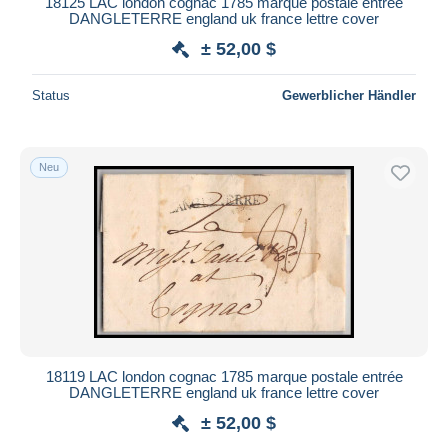
18125 LAC london cognac 1785 marque postale entrée
DANGLETERRE england uk france lettre cover
Maestro
± 52,00 $
Gesamte Auswahl aufheben
Wohnsitz des Verkäufers
Status
Gewerblicher Händler
Weltweit
Neu
Übernehmen
18119 LAC london cognac 1785 marque postale entrée
DANGLETERRE england uk france lettre cover
± 52,00 $