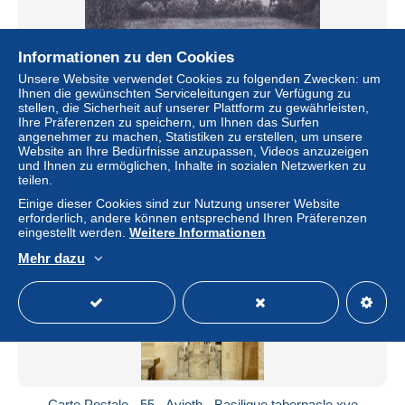
Informationen zu den Cookies
Unsere Website verwendet Cookies zu folgenden Zwecken: um
55 - AVIOTH canton de Montmedy - vue generale
Ihnen die gewünschten Serviceleitungen zur Verfügung zu
± 1,85 $
stellen, die Sicherheit auf unserer Plattform zu gewährleisten,
Ihre Präferenzen zu speichern, um Ihnen das Surfen
angenehmer zu machen, Statistiken zu erstellen, um unsere
Status
Gewerblicher Händler
Website an Ihre Bedürfnisse anzupassen, Videos anzuzeigen
und Ihnen zu ermöglichen, Inhalte in sozialen Netzwerken zu
teilen.
Einige dieser Cookies sind zur Nutzung unserer Website
Neu
erforderlich, andere können entsprechend Ihren Präferenzen
eingestellt werden.
Weitere Informationen
Mehr dazu
Carte Postale - 55 - Avioth - Basilique tabernacle xve