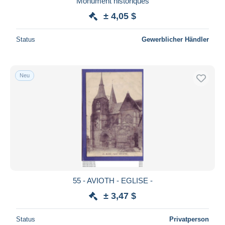
Monument historiques
± 4,05 $
Status
Gewerblicher Händler
Neu
55 - AVIOTH - EGLISE -
± 3,47 $
Status
Privatperson