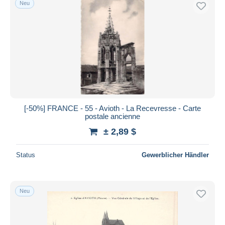
Neu
Kostenloser Versand
Zahlungsmethoden
PayPal
Banküberweisung
Visa
Mastercard
Bancontact
[-50%] FRANCE - 55 - Avioth - La Recevresse - Carte
iDeal
postale ancienne
Maestro
± 2,89 $
Gesamte Auswahl aufheben
Status
Gewerblicher Händler
Wohnsitz des Verkäufers
Weltweit
Neu