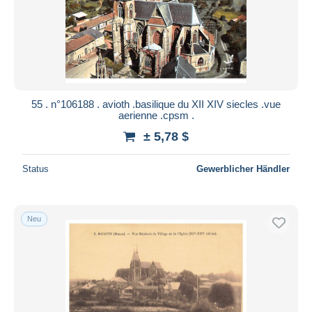
55 . n°106188 . avioth .basilique du XII XIV siecles .vue
aerienne .cpsm .
± 5,78 $
Status
Gewerblicher Händler
Neu