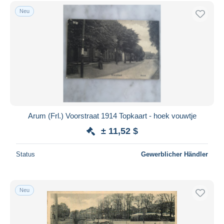
Lemmer
501
Kostenloser Versand
Neu
Makkum
224
Zahlungsmethoden
Sneek
987
PayPal
Stavoren
158
Banküberweisung
Wolvega
152
Visa
Workum
563
Mastercard
Sonstige
4
Mehr dazu
Bancontact
Sonstige & Ohne Zuordnung
8.640
iDeal
Arum (Frl.) Voorstraat 1914 Topkaart - hoek vouwtje
Maestro
± 11,52 $
Gesamte Auswahl aufheben
Status
Gewerblicher Händler
Wohnsitz des Verkäufers
Weltweit
Neu