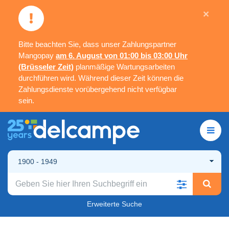
×
Bitte beachten Sie, dass unser Zahlungspartner
Mangopay
am 6. August von 01:00 bis 03:00 Uhr
(Brüsseler Zeit)
planmäßige Wartungsarbeiten
durchführen wird. Während dieser Zeit können die
Zahlungsdienste vorübergehend nicht verfügbar
sein.
1900 - 1949
Erweiterte Suche