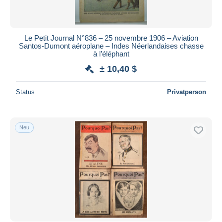
L'Illustration
7.394
Alle Laufzeiten
Le petit Journal
5.382
Neu seit
Tage(n)
Le Petit Journal N°836 – 25 novembre 1906 – Aviation
Le Petit Marseillais
67
Santos-Dumont aéroplane – Indes Néerlandaises chasse
Endet in
Stunde(n)
à l’éléphant
Le Petit Parisien
727
± 10,40 $
Le Peuple
15
Preis
Sonstige & Ohne Zuordnung
13.481
Von
bis
$
$
Status
Privatperson
Nur ermäßigt
Kostenloser Versand
Neu
Zahlungsmethoden
PayPal
Banküberweisung
Visa
Mastercard
Bancontact
iDeal