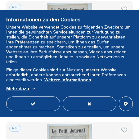
Neu
Informationen zu den Cookies
Unsere Website verwendet Cookies zu folgenden Zwecken: um
Ihnen die gewünschten Serviceleitungen zur Verfügung zu
stellen, die Sicherheit auf unserer Plattform zu gewährleisten,
Ihre Präferenzen zu speichern, um Ihnen das Surfen
angenehmer zu machen, Statistiken zu erstellen, um unsere
Website an Ihre Bedürfnisse anzupassen, Videos anzuzeigen
und Ihnen zu ermöglichen, Inhalte in sozialen Netzwerken zu
teilen.
Einige dieser Cookies sind zur Nutzung unserer Website
LE PETIT JOURNAL N°1068 – 7 MAI 1911 – ETATS-UNIS
erforderlich, andere können entsprechend Ihren Präferenzen
LYNCHAGE D’UN NEGRE – BALLON –
eingestellt werden.
Weitere Informationen
MONTGOLFIERE – INCENDIE - POMPIERS
Mehr dazu
± 6,93 $
Status
Privatperson
Neu