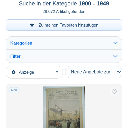
Suche in der Kategorie
1900 - 1949
29.072 Artikel gefunden
Zu meinen Favoriten hinzufügen
Kategorien
Filter
Alles sehen
Art der Verkäufe
Anzeige
Hauptkategorien
Laufende Angebote
Bücher, Zeitschriften, Comics
Festpreise
Französisch
Neu
Auktionen mit Geboten
Zeitungen
Auktionen ohne Gebote
Auktionshäuser
1900 - 1949
Alles sehen
Verkauft
Allgemeine Literatur
1.996
Havre Libre
10
Dauer